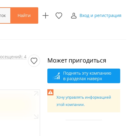
Найти
ток
Вход и регистрация
осещений: 4
Может пригодиться
Поднять эту компанию
в разделах наверх
Хочу управлять информацией
этой компании.