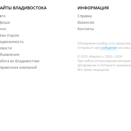
САЙТЫ ВЛАДИВОСТОКА
ИНФОРМАЦИЯ
вто
Справка
фиша
Вакансии
ино
Контакты
азы отдыха
едвижимость
Обнаружили ошибку, есть предложе
овости
Отправьте нам
сообщение
или пись
бъявления
© ООО «Фарпост», 2003—2026
абота во Владивостоке
При любом использовании материа
Цитирование в Интернете возможно
правочник компаний
Все права защищены.