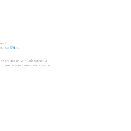
ния?
мо:
spr@VL.ru
лов
ссылка на VL.ru
обязательна.
 только при наличии гиперссылки.