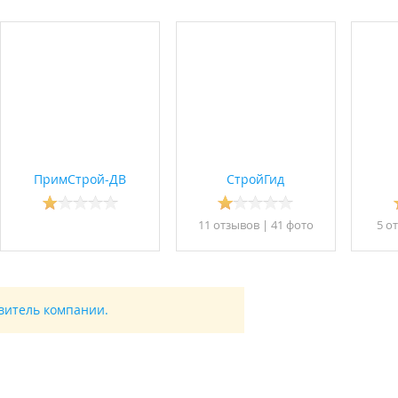
ПримСтрой-ДВ
СтройГид
11 отзывов
|
41 фото
5 о
авитель компании.