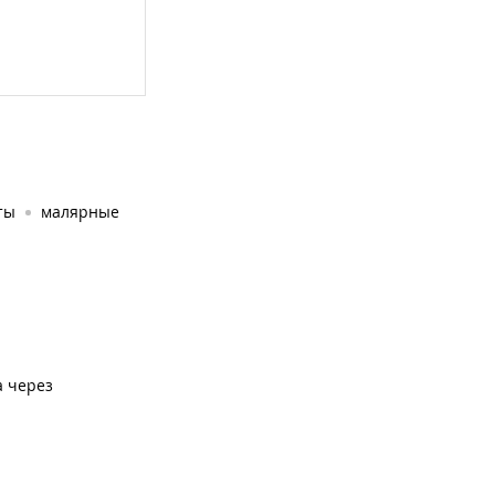
ты
малярные
а через