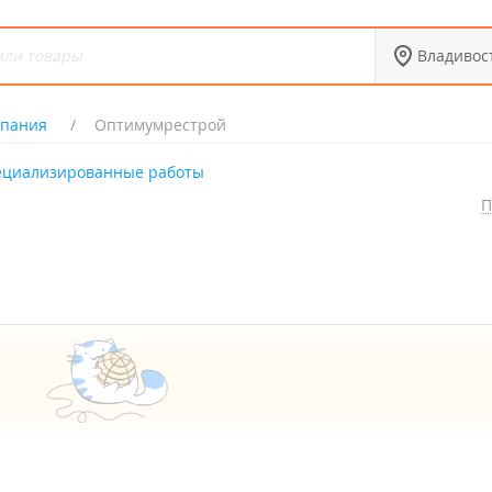
Владивос
мпания
Оптимумрестрой
ециализированные работы
П