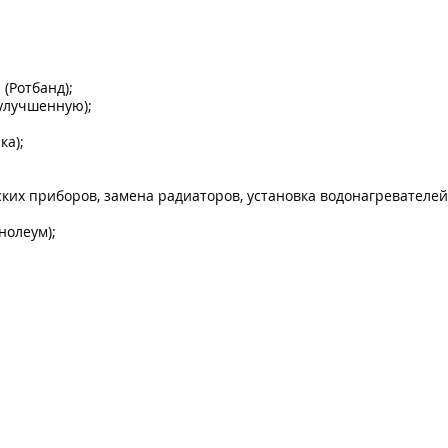
(Ротбанд);
 улучшенную);
ка);
ких приборов, замена радиаторов, установка водонагревателей
нолеум);