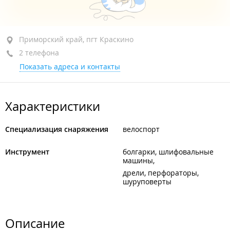
Приморский край, пгт Краскино, ул. Ленина, 17
Приморский край, пгт Краскино
2 телефона
+7 924 255-06-65
Показать адреса и контакты
открыто: 10:00–19:00
Характеристики
Специализация снаряжения
велоспорт
Инструмент
болгарки, шлифовальные
машины
дрели, перфораторы,
шуруповерты
Описание