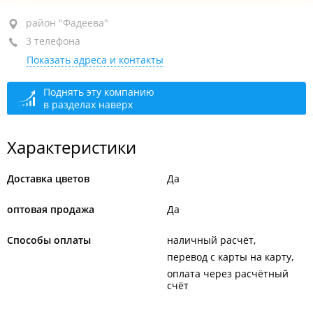
район "Фадеева", ул. Воропаева, 11
район "Фадеева"
3 телефона
каб. 005
Показать адреса и контакты
+7 (423) 270-56-80
директор склада
+7 (423) 260-70-80
склад
Поднять эту компанию
в разделах наверх
+7 984 196-44-38
склад
сегодня закрыто
Характеристики
Доставка цветов
Да
оптовая продажа
Да
Способы оплаты
наличный расчёт
перевод с карты на карту
оплата через расчётный
счёт