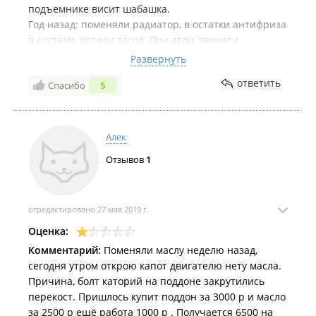
подъемнике висит шабашка.
Год назад: поменяли радиатор, в остатки антифриза
в системе долили тосол. При этом звонили,
спрашивали какой антифриз залить. Мало того что
Развернуть
в итоге залили тосол, так ещё и водой разбавили и
ответить
Спасибо
5
слова не сказали.
Алек
Отзывов
1
отредактировано 27 мая 2019 г.
Оценка:
Комментарий:
Поменяли маслу неделю назад,
сегодня утром открою капот двигателю нету масла.
Причина, болт каторий на поддоне закрутились
перекост. Пришлось купит поддон за 3000 р и масло
за 2500 р ещё работа 1000 р . Получается 6500 на