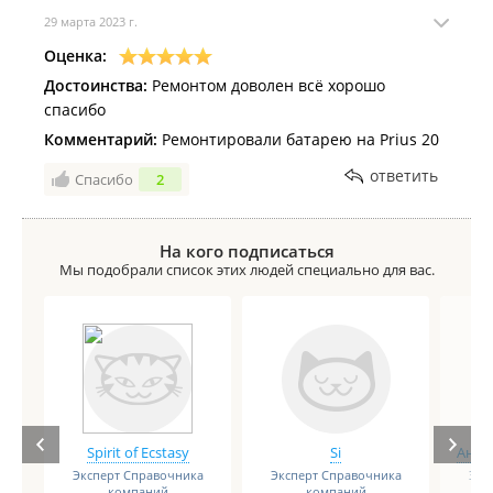
29 марта 2023 г.
Оценка:
Достоинства:
Ремонтом доволен всё хорошо
спасибо
Комментарий:
Ремонтировали батарею на Prius 20
ответить
Спасибо
2
На кого подписаться
Мы подобрали список этих людей специально для вас.
Spirit of Ecstasy
Si
Анге
Эксперт Справочника
Эксперт Справочника
Экс
компаний
компаний