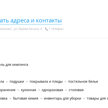
ать адреса и контакты
исенко", ул. Героев Хасана, 4
1 телефон
ель для кемпинга
яла
подушки
покрывала и пледы
постельное белье
 хранения
кухонная
одноразовая
столовая
овка
бытовая химия
инвентарь для уборки
товары для 