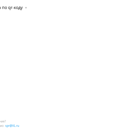
 по qr-коду
ния?
мо:
spr@VL.ru