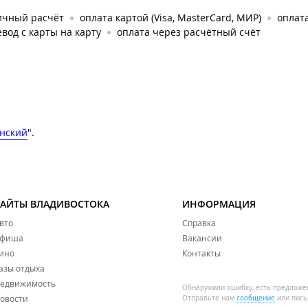
ичный расчёт
оплата картой (Visa, MasterCard, МИР)
оплата
вод с карты на карту
оплата через расчётный счёт
нский
".
САЙТЫ ВЛАДИВОСТОКА
ИНФОРМАЦИЯ
вто
Справка
фиша
Вакансии
ино
Контакты
азы отдыха
едвижимость
Обнаружили ошибку, есть предложе
овости
Отправьте нам
сообщение
или пись