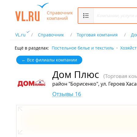
Справочник
компаний
VL.ru
Справочник
Торговая компания
До
Ещё в разделах:
Постельное белье и текстиль
Хозяйс
← Все филиалы компании
Дом Плюс
(Торговая ко
район "Борисенко", ул. Героев Хаса
Отзывы 16