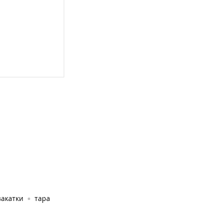
закатки
тара