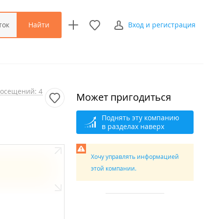
Найти
ток
Вход и регистрация
осещений: 4
Может пригодиться
Поднять эту компанию
в разделах наверх
Хочу управлять информацией
этой компании.