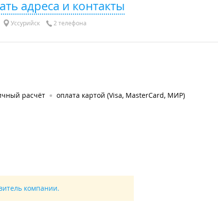
ать адреса и контакты
Уссурийск
2 телефона
ичный расчёт
оплата картой (Visa, MasterCard, МИР)
авитель компании.