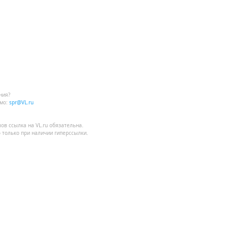
ния?
мо:
spr@VL.ru
лов
ссылка на VL.ru
обязательна.
 только при наличии гиперссылки.