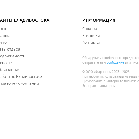
САЙТЫ ВЛАДИВОСТОКА
ИНФОРМАЦИЯ
вто
Справка
фиша
Вакансии
ино
Контакты
азы отдыха
едвижимость
Обнаружили ошибку, есть предложе
овости
Отправьте нам
сообщение
или пись
бъявления
© ООО «Фарпост», 2003—2026
абота во Владивостоке
При любом использовании материа
Цитирование в Интернете возможно
правочник компаний
Все права защищены.