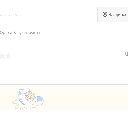
Владивос
Орехи & сухофрукты
П