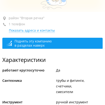
район "Вторая речка", ул. Кирова, 38
район "Вторая речка"
1 телефон
+7 953 201-02-08
Показать адреса и контакты
Продуктовый отдел
круглосуточно
Хозяйственно-бытовой отдел
закрыто, откроется
Поднять эту компанию
в разделах наверх
через 5 мин.
Характеристики
работают круглосуточно
Да
Сантехника
трубы и фитинги
счетчики
смесители
Инструмент
ручной инструмент