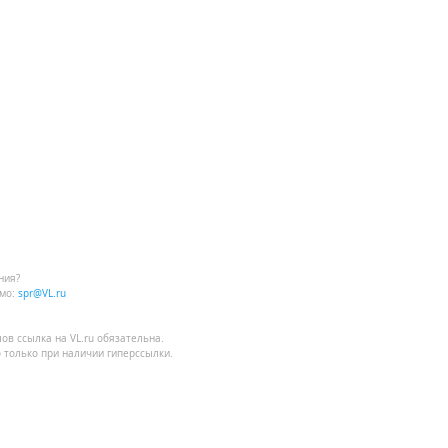
ния?
мо:
spr@VL.ru
лов
ссылка на VL.ru
обязательна.
 только при наличии гиперссылки.