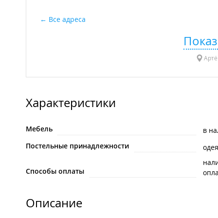
Все адреса
Показ
Артём
Характеристики
Мебель
в н
Постельные принадлежности
оде
нал
Способы оплаты
опла
Описание