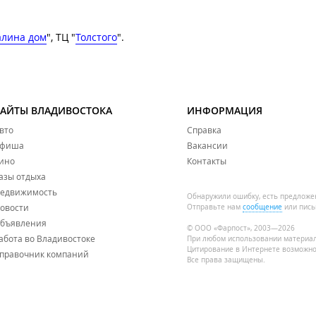
алина дом
", ТЦ "
Толстого
".
САЙТЫ ВЛАДИВОСТОКА
ИНФОРМАЦИЯ
вто
Справка
фиша
Вакансии
ино
Контакты
азы отдыха
едвижимость
Обнаружили ошибку, есть предложе
овости
Отправьте нам
сообщение
или пись
бъявления
© ООО «Фарпост», 2003—2026
абота во Владивостоке
При любом использовании материа
Цитирование в Интернете возможно
правочник компаний
Все права защищены.