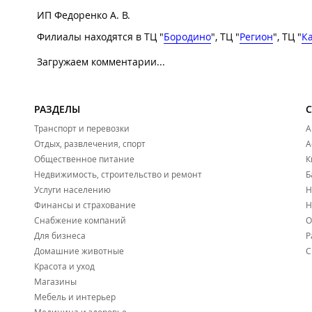
ИП Федоренко А. В.
Филиалы находятся в ТЦ "
Бородино
", ТЦ "
Регион
", ТЦ "
К
Загружаем комментарии...
РАЗДЕЛЫ
Транспорт и перевозки
А
Отдых, развлечения, спорт
А
Общественное питание
К
Недвижимость, строительство и ремонт
Б
Услуги населению
Н
Финансы и страхование
Н
Снабжение компаний
О
Для бизнеса
Р
Домашние животные
С
Красота и уход
Магазины
Мебель и интерьер