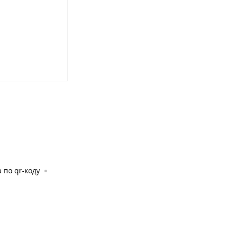
 по qr-коду