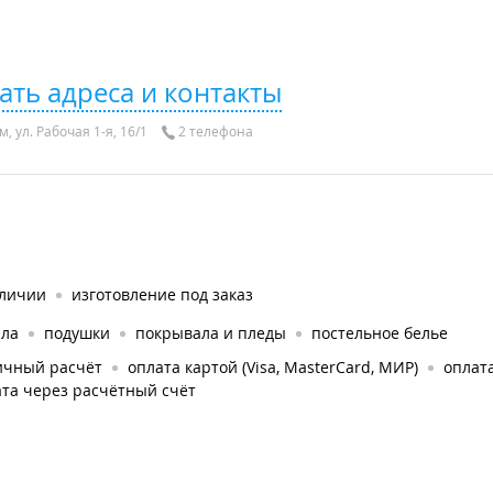
ать адреса и контакты
, ул. Рабочая 1-я, 16/1
2 телефона
аличии
изготовление под заказ
яла
подушки
покрывала и пледы
постельное белье
ичный расчёт
оплата картой (Visa, MasterCard, МИР)
оплата
та через расчётный счёт