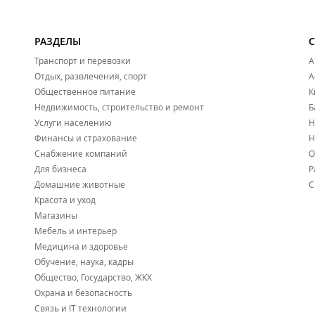
Ортопедические изделия для стопы;
Ортопедические матрасы;
Ортопедические подушки;
Ортопедические стельки и др.
РАЗДЕЛЫ
Транспорт и перевозки
А
Действуют акции и льготы.
Отдых, развлечения, спорт
А
Лицензия ЛО-25-01-001793.
Общественное питание
К
ИП Наумова А. А.
Недвижимость, строительство и ремонт
Б
Услуги населению
Н
Финансы и страхование
Н
Снабжение компаний
О
Для бизнеса
Р
Домашние животные
С
Красота и уход
Магазины
Мебель и интерьер
Медицина и здоровье
Обучение, наука, кадры
Общество, Государство, ЖКХ
Охрана и безопасность
Связь и IT технологии