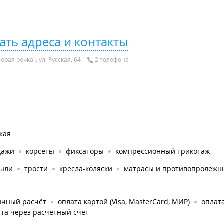
ать адреса и контакты
орая речка", ул. Русская, 64
2 телефона
кая
дажи
корсеты
фиксаторы
компрессионный трикотаж
тыли
трости
кресла-коляски
матрасы и противопролежн
ичный расчёт
оплата картой (Visa, MasterCard, МИР)
оплата
та через расчётный счёт