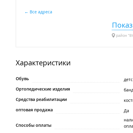
Все адреса
Показ
район "Вт
Характеристики
Обувь
детс
Ортопедические изделия
бан
Средства реабилитации
кос
оптовая продажа
Да
нал
Способы оплаты
опла