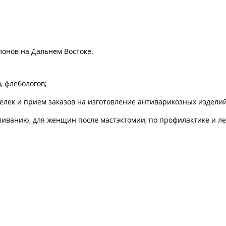
лонов на Дальнем Востоке.
, флебологов;
лек и прием заказов на изготовление антиварикозных изделий (
ливанию, для женщин после мастэктомии, по профилактике и 
мии (протезы, специальное белье, купальники);