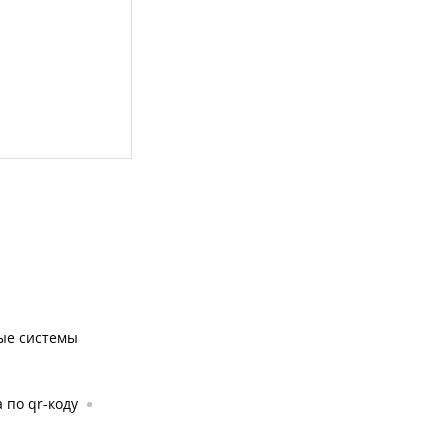
ые системы
 по qr-коду