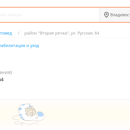
Владивос
томед
район "Вторая речка", ул. Русская, 64
еабилитация и уход
ания)
64