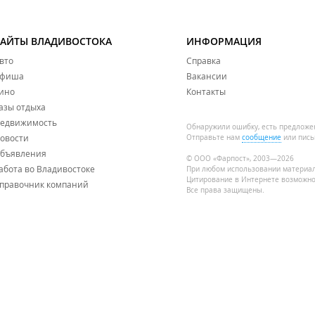
САЙТЫ ВЛАДИВОСТОКА
ИНФОРМАЦИЯ
вто
Справка
фиша
Вакансии
ино
Контакты
азы отдыха
едвижимость
Обнаружили ошибку, есть предложе
овости
Отправьте нам
сообщение
или пись
бъявления
© ООО «Фарпост», 2003—2026
абота во Владивостоке
При любом использовании материа
Цитирование в Интернете возможно
правочник компаний
Все права защищены.