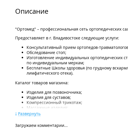
Описание
"Ортомед" – профессиональная сеть ортопедических са
Предоставляет в г. Владивостоке следующие услуги:
Консультативный прием ортопедов-травматологов
Обследование стоп;
Изготовление индивидуальных ортопедических сте
по индивидуальным меркам;
Бесплатные Школы здоровья (по грудному вскарм
лимфатического отека).
Каталог товаров магазина:
Изделия для позвоночника;
Изделия для суставов;
Компрессионный трикотаж;
Массажные изделия;
Медицинские бандажи;
Развернуть
Изделия для реабилитации женщин после мастэкто
Ортопедическая обувь для детей и взрослых;
Загружаем комментарии...