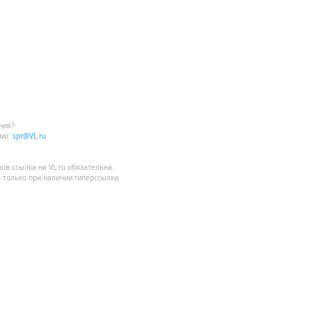
ния?
мо:
spr@VL.ru
лов
ссылка на VL.ru
обязательна.
 только при наличии гиперссылки.