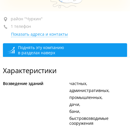
район "Чуркин", ул. Героев-Тихоокеанцев, 5А
район "Чуркин"
1 телефон
оф. 213
Показать адреса и контакты
+7 (423) 239-28-38
открыто: 09:00–18:00, перерыв: 12:30–13:30
Поднять эту компанию
в разделах наверх
Характеристики
Возведение зданий
частных
административных
промышленных
дачи
бани
быстровозводимые
сооружения