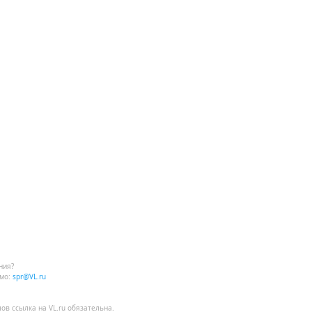
ния?
мо:
spr@VL.ru
лов
ссылка на VL.ru
обязательна.