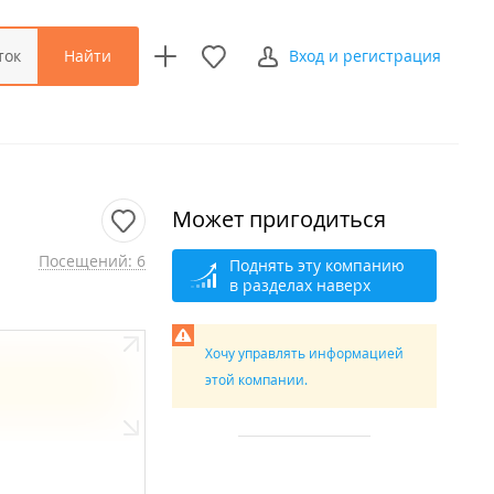
Найти
ток
Вход и регистрация
Может пригодиться
Посещений: 6
Поднять эту компанию
в разделах наверх
Хочу управлять информацией
этой компании.