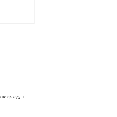
 по qr-коду