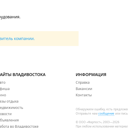
рудования.
авитель компании.
САЙТЫ ВЛАДИВОСТОКА
ИНФОРМАЦИЯ
вто
Справка
фиша
Вакансии
ино
Контакты
азы отдыха
едвижимость
Обнаружили ошибку, есть предложе
овости
Отправьте нам
сообщение
или пись
бъявления
© ООО «Фарпост», 2003—2026
абота во Владивостоке
При любом использовании материа