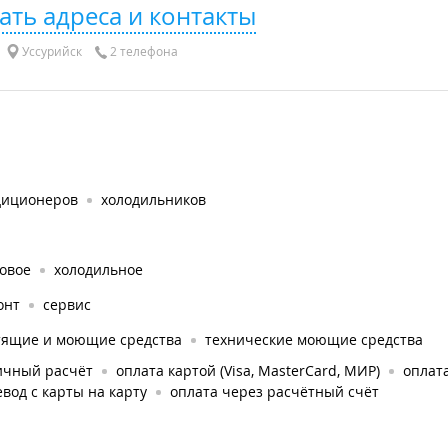
ать адреса и контакты
Уссурийск
2 телефона
диционеров
холодильников
овое
холодильное
онт
сервис
тящие и моющие средства
технические моющие средства
ичный расчёт
оплата картой (Visa, MasterCard, МИР)
оплата
вод с карты на карту
оплата через расчётный счёт