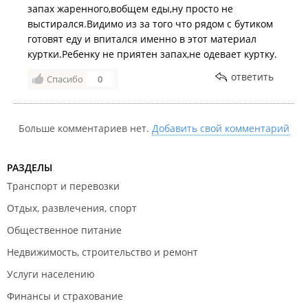
запах жаренного,вобщем еды,ну просто не
работает, и пришлось спускаться с 4 на 1 этаж
выстирался.Видимо из за того что рядом с бутиком
чтобы снять деньги, которые по итогу то и не
готовят еду и впитался именно в этот материал
понадобились.
куртки.Ребенку не приятен запах,не одевает куртку.
Дата посещения:
01.06.2019, 06.06.2019
ответить
Спасибо
0
Больше комментариев нет.
Добавить свой комментарий
РАЗДЕЛЫ
Транспорт и перевозки
Отдых, развлечения, спорт
Общественное питание
Недвижимость, строительство и ремонт
Услуги населению
Финансы и страхование