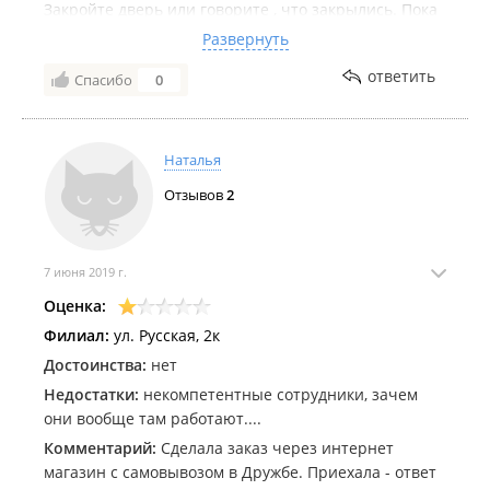
Закройте дверь или говорите , что закрылись. Пока
ходили в магазине к нам никто не подошёл и не
Развернуть
сказал, что они не работают. Остался неприятный
ответить
Спасибо
0
осадок.(((
Наталья
Отзывов
2
7 июня 2019 г.
Оценка:
Филиал:
ул. Русская, 2к
Достоинства:
нет
Недостатки:
некомпетентные сотрудники, зачем
они вообще там работают....
Комментарий:
Сделала заказ через интернет
магазин с самовывозом в Дружбе. Приехала - ответ