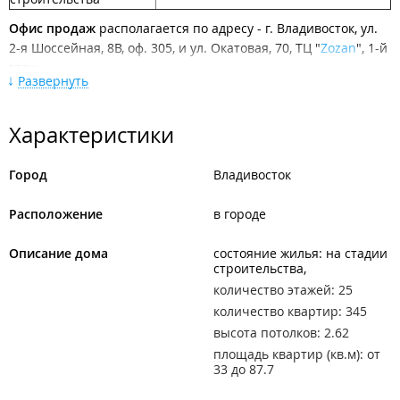
Офис продаж
располагается по адресу - г. Владивосток, ул.
2-я Шоссейная, 8В, оф. 305, и ул. Окатовая, 70, ТЦ "
Zozan
", 1-й
этаж.
Развернуть
Описание ЖК "Острогорный":
Жилой комплекс комфорт класса
Характеристики
"Острогорный" представляет собой 2 жилых дома разной
этажности (21-25 этажей) с благоустроенной территорией.
Город
Владивосток
Жилые квартиры размещены со 2-го этажа.
Холлы и коридоры оформлены современными материалами
Расположение
в городе
отделки, сочетающими в себе практичность и эстетичный
внешний вид. Продуманное освещение, элементы декора и
Описание дома
состояние жилья: на стадии
дизайнерские решения придают этим пространствам
строительства
особый шарм.
количество этажей: 25
количество квартир: 345
Сети к комплексу подведены городские (электричество,
высота потолков: 2.62
холодная вода, водоотведение). Отопление автономное.
Окна с панорамными видами. В каждом подъезде
площадь квартир (кв.м): от
33 до 87.7
предусмотрены 3 лифта и 2 лестничных клетки.