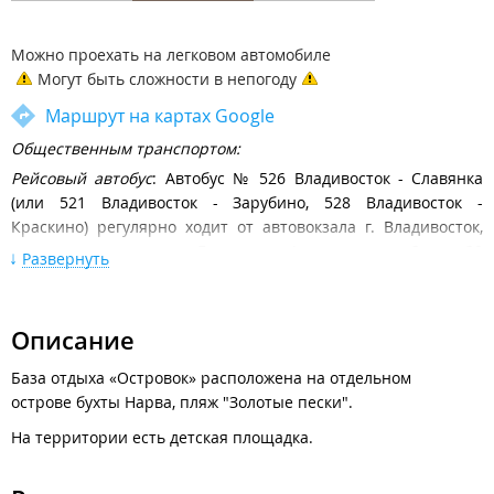
Можно проехать на легковом автомобиле
Могут быть сложности в непогоду
Маршрут на картах Google
Общественным транспортом:
Рейсовый автобус
: Автобус № 526 Владивосток - Славянка
(или 521 Владивосток - Зарубино, 528 Владивосток -
Краскино) регулярно ходит от автовокзала г. Владивосток,
доехать до поворота на Безверхово (время в пути - 3 часа 30
Развернуть
минут). Далее на такси.
Расписание движения междугородних автобусов от
автовокзала Владивосток
Описание
На собственном автомобиле:
База отдыха «Островок» расположена на отдельном
острове бухты Нарва, пляж "Золотые пески".
По трассе М60 Владивосток-Хабаровск до поворота на
Раздольное, затем по главной дороге поселка до поворота
На территории есть детская площадка.
налево на мост (на указателе отмечено: "Хасан - налево").
Затем 67 км. по основной дороге до поселка Барабаш,