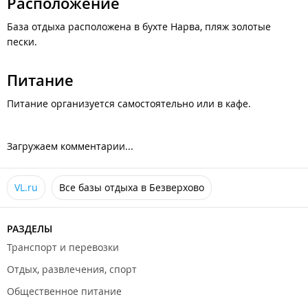
Расположение
проезжать его (трассе идет сквозь поселок) и еще 20 км. до
поворота на Безверхово.
База отдыха расположена в бухте Нарва, пляж золотые
пески.
Питание
Питание организуется самостоятельно или в кафе.
Загружаем комментарии...
VL.ru
Все базы отдыха в Безверхово
РАЗДЕЛЫ
Транспорт и перевозки
Отдых, развлечения, спорт
Общественное питание