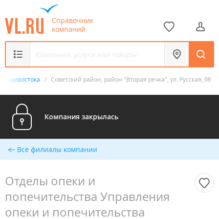
Справочник
компаний
 Владивостока
/
Советский район, район "Вторая речка", ул. Русская, 96
Компания закрылась
Все филиалы компании
Отделы опеки и
попечительства Управления
опеки и попечительства