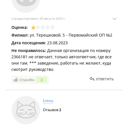
отчётности они выполняют и перевыполняют.
Родители, отказывайтесь от услуг врача нарколога и
от клиники. Все медицинские услуги добровольные.
отредактировано 28 августа 2024 г.
Инспекторы ПДН сотрудники полиции всячески
Оценка:
психологическими уловками уверяют и принуждают
родителей что явится к наркологу это не право
Филиал:
ул. Терешковой, 5 - Первомайский ОП №2
выбора, а обязанность. Родители, прочитайте
Дата посещения:
23.08.2023
внимательно само НАПРАВЛЕНИЕ , там написано,
Не понравилось:
Данная организация по номеру
что провести проверку, а не ПОСТАВИТЬ НА УЧЁТ.
2366181 не отвечает, только автоответчик, где все
Короче, такое негласное взаимовыгодное
они там. *** заведение, работать не желают, куда
сотрудничесТво сотрудников ПДН и врачей КНД.
смотрит руководство.
ответить
Спасибо
2
Елена
Отзывов
2