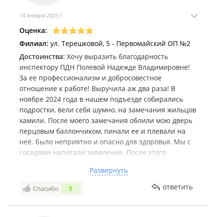
14 января 2025 г.
Оценка:
Филиал:
ул. Терешковой, 5 - Первомайский ОП №2
Достоинства:
Хочу выразить благодарность
инспектору ПДН Полевой Надежде Владимировне!
За ее профессионализм и добросовестное
отношение к работе! Выручила аж два раза! В
ноябре 2024 года в нашем подъезде собирались
подростки, вели себя шумно, на замечания жильцов
хамили. После моего замечания облили мою дверь
перцовым баллончиком, пинали ее и плевали на
неë. Было неприятно и опасно для здоровья. Мы с
соседями написали заявление. После этого
ситуация сразу же изменилась, благодаря
Развернуть
оперативной работе инспектора! Огромное спасибо
от всех жильцов нашего дома и от меня лично!
ответить
Спасибо
5
Надежда Владимировна, вы лучший инспектор!!!
Недостатки:
Нет! Одни достоинства!