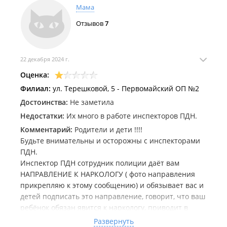
Мама
Отзывов
7
22 декабря 2024 г.
Оценка:
Филиал:
ул. Терешковой, 5 - Первомайский ОП №2
Достоинства:
Не заметила
Недостатки:
Их много в работе инспекторов ПДН.
Комментарий:
Родители и дети !!!!
Будьте внимательны и осторожны с инспекторами
ПДН.
Инспектор ПДН сотрудник полиции даёт вам
НАПРАВЛЕНИЕ К НАРКОЛОГУ ( фото направления
прикрепляю к этому сообщению) и обязывает вас и
детей подписать это направление, говорит, что ваш
ребёнок обязан явится к наркологу, приводит в
пример ПРИКАЗ МВД 845 и всячески уверяет вас,
Развернуть