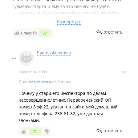
судмедэксперта и ему за это ничего не будет.
3. Нанесение ущерба здоровью средней тяжести
"является" основанием закрыть дело и не ставить
Развернуть
виновных на учет.
ответить
Спасибо
37
Очень удивляет работа ПНД и одновременно
печалит. Результат работы ноль, хотя с какой
стороны посмотреть. В результате хулиган
Виктор Животков
чувствует свою безнаказанность и продолжает
беспределить, а родители убеждаются в
правильности воспитания при наличии нужных ...
21 октября 2019 г.
ну вы понимаете.
Ответ на
комментарий
Алексей
Почему у старшего инспектора по делам
несовершеннолетних, Первореченский ОП
номер 3,оф.22, указан на сайте мой домашний
номер телефона 236-61-82, уже достали
звонками.
ответить
7