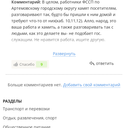
Комментарий:
В целом, работники ФССП по
Артемовскому городскому округу хамят посетителям,
разговаривают так, будто бы пришли к ним домой и
требуют что-то от них(каб. 10,11,12). Алло, народ, это
ваша работа и хамить, а также разговаривать так с
людьми, как это делаете вы- не подобает гос.
служащим. Не нравится работа, ищите другую.
Сотрудники не компетентные и не могут нормально
Развернуть
все объяснить посетителям. В частности судебный
ответить
Спасибо
9
пристав-исполнитель Яна Геннадьевна Б.
Больше комментариев нет.
Добавить свой комментарий
РАЗДЕЛЫ
Транспорт и перевозки
Отдых, развлечения, спорт
Общественное питание