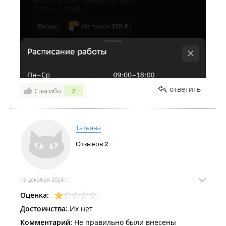
4) Алименты задерживают по 2-3 недели, должник
платит одну сумму, через задержку приходит совсем
другая (в 3 раза меньше)
5) Без паспорта зайти нельзя
ответить
Спасибо
2
Татьяна
Отзывов
2
16 декабря 2024 г.
Оценка:
Достоинства:
Их нет
Комментарий:
Не правильно были внесены