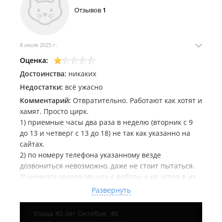
Отзывов
1
8 июля 2025 г.
Оценка:
Достоинства:
никаких
Недостатки:
всё ужасно
Комментарий:
Отвратительно. Работают как хотят и
хамят. Просто цирк.
1) приемные часы два раза в неделю (вторник с 9
до 13 и четверг с 13 до 18) не так как указанно на
сайтах.
2) по номеру телефона указанному везде
дозвониться невозможно, даже не стоит пытаться.
3) немного задержавшись с работы и не успев в их
приемные часы отказались ответить на несколько
Развернуть
вопросов (на которые ушло бы максимум 3 минуты)
решили разговаривать на повышенных тонах по
хамски.