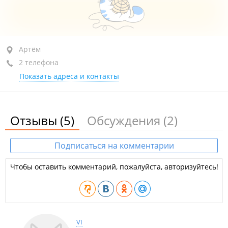
Артём, ул. 40 лет Октября, 40
Артём
2 телефона
+7 (423-37) 4-79-24
Показать адреса и контакты
+7 (423-37) 4-91-49
сегодня закрыто
Отзывы
(5)
Обсуждения
(2)
Подписаться на комментарии
Чтобы оставить комментарий, пожалуйста, авторизуйтесь!
VI