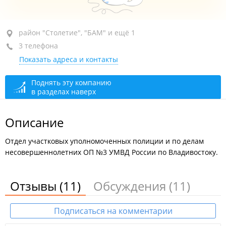
район "Столетие", пр-т 100-летия Владивостока, 43А
район "Столетие", "БАМ" и ещё 1
(Административный участок №17)
3 телефона
Показать адреса и контакты
+7 (423) 236-01-59
открыто, закроется через 46 мин.
Поднять эту компанию
в разделах наверх
Описание
Отдел участковых уполномоченных полиции и по делам
несовершеннолетних ОП №3 УМВД России по Владивостоку.
Отзывы
(11)
Обсуждения
(11)
Подписаться на комментарии