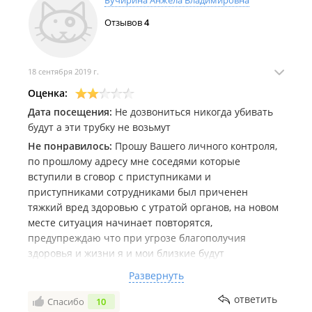
Бучирина Анжела Владимировна
Отзывов
4
18 сентября 2019 г.
Оценка:
Дата посещения:
Не дозвониться никогда убивать
будут а эти трубку не возьмут
Не понравилось:
Прошу Вашего личного контроля,
по прошлому адресу мне соседями которые
вступили в сговор с приступниками и
приступниками сотрудниками был приченен
тяжкий вред здоровью с утратой органов, на новом
месте ситуация начинает повторятся,
предупреждаю что при угрозе благополучия
здоровья и жизни я и мои близкие будут
защищаться всеми известными и доступными
Развернуть
способами.
Считаю необходимым сообщить, что 17.09.19 я
ответить
Спасибо
10