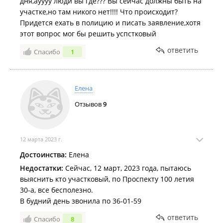
дня,ауууу люди вы где??? Вы сейчас должны быть на
участке,но там никого нет!!!! Что происходит?
Придется ехать в полицию и писать заявление,хотя
этот вопрос мог бы решить успстковый
ответить
Спасибо
1
Елена
Отзывов
9
12 марта 2023 г.
Достоинства:
Елена
Недостатки:
Сейчас, 12 март, 2023 года, пытаюсь
выяснить кто участковый, по Проспекту 100 летия
30-а, все бесполезно.
В будний день звонила по 36-01-59
ответить
Спасибо
8