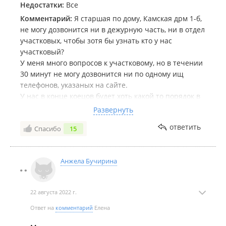
Недостатки:
Все
Комментарий:
Я старшая по дому, Камская дрм 1-б,
не могу дозвонится ни в дежурную часть, ни в отдел
участковых, чтобы зотя бы узнать кто у нас
участковый?
У меня много вопросов к участковому, но в течении
30 минут не могу дозвонится ни по одному ищ
телефонов, указаных на сайте.
У нас в конце коецов будет хоть какой то порядок в
районе?
Развернуть
Мы имеем право знать телефон участковой службы
ответить
Спасибо
15
района?
Это что за отношение наплевательское к народу?
Кто о ветит за безработу участковых?
Анжела Бучирина
Старшая по дому, а даже телефон не знаю
участкового, нельзя получить от них никакой
информации, или задать вопрос.
22 августа 2022 г.
Зачем тогда нужна эта служба участковых, если они
прячутся от народа, и не хотят работать.
Ответ на
комментарий
Елена
Прямо неуловимые какие то ребята.