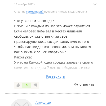
15 ноября 2022 г.
Ответ на
комментарий
Бучирина Анжела Владимировна
Что у вас там за соседи?
В жизни с каждым из нас это может случиться.
Если человек побывал в местах лишения
свободы, он уже ответил за свое
правонарушение, а соседи ваши, вместо того
чтобы вас поддержать словами, они пытаются
вас выжить с вашей квартиры?
Какой ужас.
У нас на Камской, одна соседка зарезала своего
сожителя, отсидела 7 лет, освободилась, и все
соседи с ней продрлжали общаться и никаких
Развернуть
действий со стороны соседей не было.
Еще один сосед, тот вообще три раза сидел, в
ответить
6
общей сложности 21 год, и ничего, все с ним
общаются.
А у вас там, что за дворянская кость проживает?
Александр
Что такую травлю вам устроили.