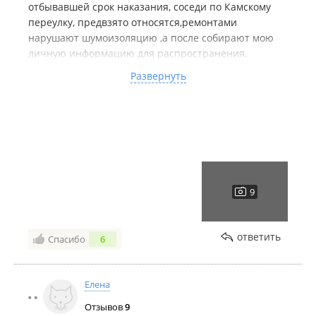
отбывавшей срок наказания, соседи по Камскому
переулку, предвзято относятся,ремонтами
нарушают шумоизоляцию ,а после собирают мою
личную информацию для распространения,
оскорбляют, клевещат и разжигают вражду в
Развернуть
интернете, с целью выжить меня с жилья. У меня
скопилась масса подобных ответов
Первореченского УМВД, на подобие этого который
приобщила сюда.А так же с этим ответом я могу
через суд, помочь за одно и этим соседям получить
судимости во взаимности с выплатой мне
морального ущерба в материальном виде, осталось
дождаться ответ с Первореченского и наказать всех
этих идеальных. Первореченский умвд вы да же
представить не можете как я долго этого ждала, ну а
ответить
Вам беспредельные соседи надо побывать за
Спасибо
6
колючей проволокой, что бы знать, от тюрьмы и от
сумы не зарекайся.
Елена
Отзывов
9