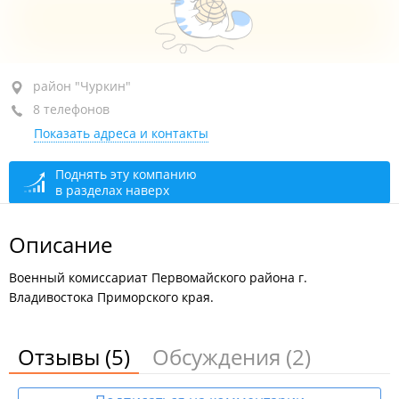
район "Чуркин", ул. Черемуховая, 3
район "Чуркин"
(Призывной
пункт)
8 телефонов
Показать адреса и контакты
+7 (423) 227-44-66
отдел призыва
закрыто, откроется в 08:30
Поднять эту компанию
в разделах наверх
Описание
Военный комиссариат Первомайского района г.
Владивостока Приморского края.
Отзывы
(5)
Обсуждения
(2)