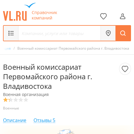
Справочник
компаний
изация
/
Военный комиссариат Первомайского района г. Владивостока
Военный комиссариат
Первомайского района г.
Владивостока
Военная организация
Военные
Описание
Отзывы
5