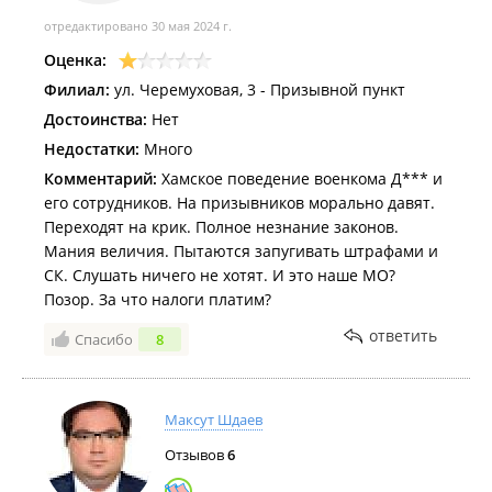
отредактировано 30 мая 2024 г.
Оценка:
Филиал:
ул. Черемуховая, 3 - Призывной пункт
Достоинства:
Нет
Недостатки:
Много
Комментарий:
Хамское поведение военкома Д*** и
его сотрудников. На призывников морально давят.
Переходят на крик. Полное незнание законов.
Мания величия. Пытаются запугивать штрафами и
СК. Слушать ничего не хотят. И это наше МО?
Позор. За что налоги платим?
ответить
Спасибо
8
Максут Шдаев
Отзывов
6