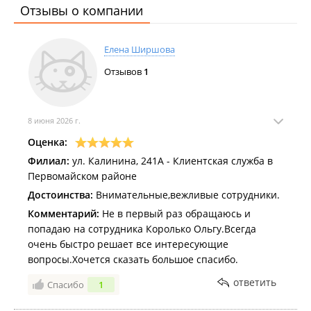
Отзывы о компании
заполнив при ней заявление на Госуслугах , она все
проверяла - теперь отказ - введите СНИЛС
умершего. Вы чем там занимаетесь и что курите?
Елена Ширшова
Вы в глаза видели это заявление??? Там об
Отзывов
1
умершем: ФИО, дата рождения, дата смерти, номер
акта и кто акт выдал и ВСЕ!!!! Какой СНИЛС??? Весь
день 17.02.25 звоню - 25 вызовов и они просто не
берут трубку.
8 июня 2026 г.
Оценка:
Филиал:
ул. Калинина, 241А - Клиентская служба в
Первомайском районе
Достоинства:
Внимательные,вежливые сотрудники.
Комментарий:
Не в первый раз обращаюсь и
попадаю на сотрудника Королько Ольгу.Всегда
очень быстро решает все интересующие
вопросы.Хочется сказать большое спасибо.
ответить
Спасибо
1