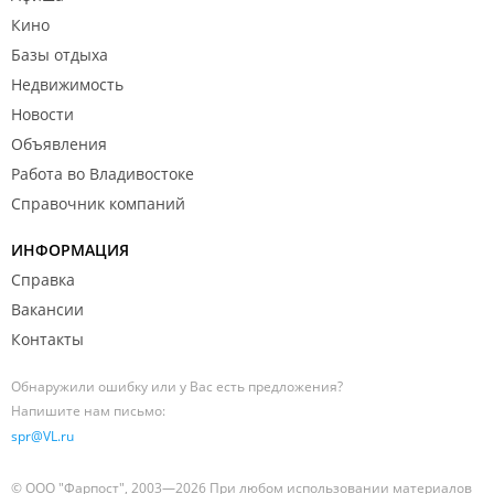
счёте,банк обязательно подтверждает операцию,в
Кино
том же приложении документально,а СФР
Базы отдыха
нет,почему? Или это вопрос прокуратуре?
Недвижимость
Новости
Объявления
Работа во Владивостоке
Справочник компаний
ИНФОРМАЦИЯ
Справка
Вакансии
Контакты
Обнаружили ошибку или у Вас есть предложения?
Напишите нам письмо:
spr@VL.ru
© ООО "Фарпост", 2003—2026 При любом использовании материалов