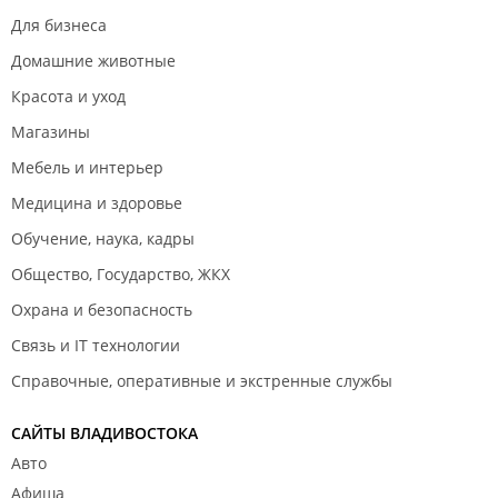
приставам в счёт долга,на что мне ответили,идите к
Для бизнеса
приставам. Ладно не дальше и то хорошо. Теперь
вопрос: зачем и почему я должна куда-то идти? Я
Домашние животные
зарегистрирована на Госуслугах,есть моя
Красота и уход
электронная почта,вы забрали мои деньги,а
элементарный расходный ордер например где?
Магазины
Получается так моей пенсией распоряжаются без
Мебель и интерьер
моего ведома работники СФР и даже не
удосуживаются прислать документ по которому они
Медицина и здоровье
уменьшили вдвое мою пенсиюи и куда-то
Обучение, наука, кадры
перечислили со слов оператора. Почему мне
Общество, Государство, ЖКХ
кажется,что бухгалтерские документы обязательно
должны быть? Или я ещё живу советским
Охрана и безопасность
временем,где за каждую копейку была строгая
Связь и IT технологии
отчётность и буквально людей за это отправляли за
решётку или сейчас полное беззаконие?
Справочные, оперативные и экстренные службы
Представляете человеку в СССР выдали бы
половину положенной пенсии,и объяснили,что они
САЙТЫ ВЛАДИВОСТОКА
её перечислили куда-то там и никаких
Авто
подтверждающих документов о том,что половина
Афиша
пенсии истрачена не дают. Я нет. Если арест на