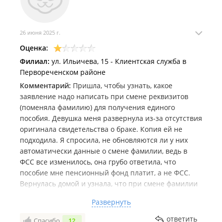
26 июня 2025 г.
Оценка:
Филиал:
ул. Ильичева, 15 - Клиентская служба в
Первореченском районе
Комментарий:
Пришла, чтобы узнать, какое
заявление надо написать при смене реквизитов
(поменяла фамилию) для получения единого
пособия. Девушка меня развернула из-за отсутствия
оригинала свидетельства о браке. Копия ей не
подходила. Я спросила, не обновляются ли у них
автоматически данные о смене фамилии, ведь в
ФСС все изменилось, она грубо ответила, что
пособие мне пенсионный фонд платит, а не ФСС.
Вернулась домой и узнала, что при смене фамилии
и реквизитов заявление можно подать через
Развернуть
госуслуги, дело минутное. И все данные о моем
новом ФИО переданы в СФР через МФЦ. "Прием от
ответить
Спасибо
12