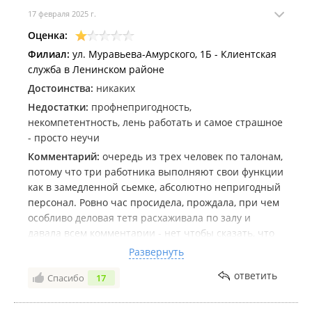
регистрация и снятие с регистрационного учета и др.);
17 февраля 2025 г.
Самозанятое население (регистрация и снятие с
регистрационного учета, уплата страховых взносов);
Оценка:
Федеральные льготники (ежемесячная денежная
Филиал:
ул. Муравьева-Амурского, 1Б - Клиентская
доплата, социальные услуги).
служба в Ленинском районе
Социальный фонд Российской Федерации, отделение по
Достоинства:
никаких
Приморскому краю.
Недостатки:
профнепригодность,
некомпетентность, лень работать и самое страшное
- просто неучи
Комментарий:
очередь из трех человек по талонам,
потому что три работника выполняют свои функции
как в замедленной сьемке, абсолютно непригодный
персонал. Ровно час просидела, прождала, при чем
особливо деловая тетя расхаживала по залу и
давала всем комментарии - нет чтобы сказать, что
простое заявление на выплату по погребению,
Развернуть
можно заполнить в три секунды на Госуслугах.При
ответить
Спасибо
17
том при всем - спросила: ВЫ по какому
вопросу?...Пока я не села к инспектору и та говорит
: Откройте Госуслуги.... занавес. Мало того,