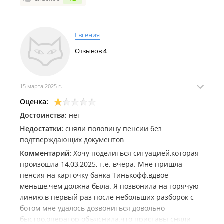
зарегистрированных лиц заявлений об изменении
анкетных данных, содержащихся в индивидуальном
лицевом счете". Подала на госуслугах за СЕКУНДУ
Евгения
заявление. Нельзя было мне сказать на месте, что я
могу сделать все через госуслуги? Надо было меня,
Отзывов
4
беременную на 8 месяце, гонять за оригиналом
свидетельства о браке?? Которое, кстати, в
заявлении на госуслугах даже не требовалось!
15 марта 2025 г.
Компетентность сотрудников 0
Оценка:
Достоинства:
нет
Недостатки:
сняли половину пенсии без
подтверждающих документов
Комментарий:
Хочу поделиться ситуацией,которая
произошла 14,03,2025, т.е. вчера. Мне пришла
пенсия на карточку банка Тинькофф,вдвое
меньше,чем должна была. Я позвонила на горячую
линию,в первый раз после небольших разборок с
ботом мне удалось дозвониться довольно
быстро,оператор объяснила,что приставы сняли