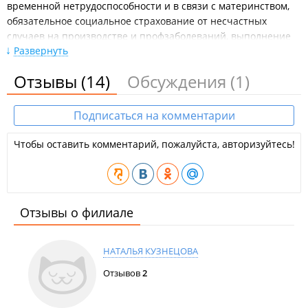
временной нетрудоспособности и в связи с материнством,
обязательное социальное страхование от несчастных
случаев на производстве и профзаболеваний, выполнение
Развернуть
государственных социальных обязательств по поручению
Правительства РФ.
Отзывы
(14)
Обсуждения
(1)
Cоциальные функции фонда:
Выплата пенсий;
Подписаться на комментарии
Льготные и социальные выплаты;
Денежные выплаты федеральным льготникам;
Чтобы оставить комментарий, пожалуйста, авторизуйтесь!
Другие социальные выплаты;
Реализация государственных программ по поддержке
семей, имеющих детей;
Ведение индивидуального учета застрахованных лиц.
Социальный фонд оказывает услуги следующим категориям
Отзывы о филиале
населения:
Пенсионеры (индексация пенсий, валоризация,
НАТАЛЬЯ КУЗНЕЦОВА
перерасчет пенсии и др.);
Будущие пенсионеры (оформление пенсии,
Отзывов
2
пенсионный калькулятор и др.);
Работодатели (изыскание задолженности, электронный
документооборот, уплата страховых взносов,