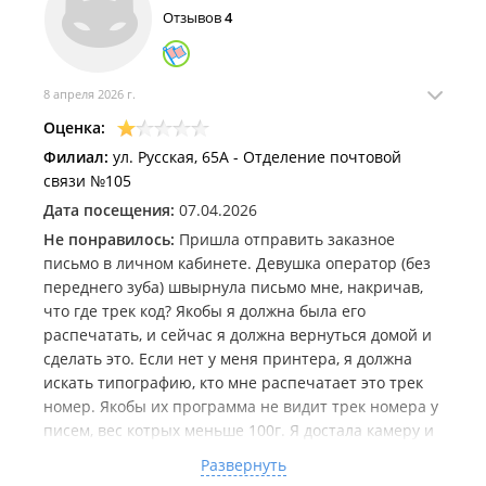
Отзывов
4
8 апреля 2026 г.
Оценка:
Филиал:
ул. Русская, 65А - Отделение почтовой
связи №105
Дата посещения:
07.04.2026
Не понравилось:
Пришла отправить заказное
письмо в личном кабинете. Девушка оператор (без
переднего зуба) швырнула письмо мне, накричав,
что где трек код? Якобы я должна была его
распечатать, и сейчас я должна вернуться домой и
сделать это. Если нет у меня принтера, я должна
искать типографию, кто мне распечатает это трек
номер. Якобы их программа не видит трек номера у
писем, вес котрых меньше 100г. Я достала камеру и
начала ее снимать, вначале она кидалась, чтобы
Развернуть
выхватить мой телефон, после поняла, что я