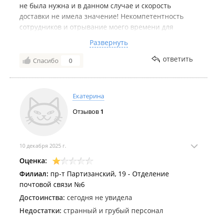
не была нужна и в данном случае и скорость
доставки не имела значение! Некомпетентность
сотрудников и отрывание моего времени для
звонков, составления жалоб. Навязывание
Развернуть
переплаты и заведомо сокрытие информации.
Хочется сказать мошенники, почти... Будьте
ответить
Спасибо
0
бдительны в этом отделении !
Екатерина
Отзывов
1
10 декабря 2025 г.
Оценка:
Филиал:
пр-т Партизанский, 19 - Отделение
почтовой связи №6
Достоинства:
сегодня не увидела
Недостатки:
странный и грубый персонал