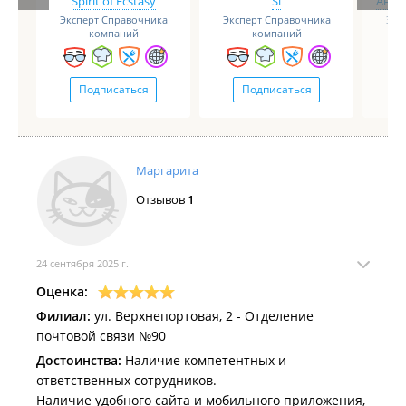
Spirit of Ecstasy
Si
Анге
Эксперт Справочника
Эксперт Справочника
Экс
компаний
компаний
Подписаться
Подписаться
Маргарита
Отзывов
1
24 сентября 2025 г.
Оценка:
Филиал:
ул. Верхнепортовая, 2 - Отделение
почтовой связи №90
Достоинства:
Наличие компетентных и
ответственных сотрудников.
Наличие удобного сайта и мобильного приложения,