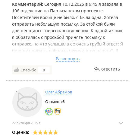
Комментарий:
Сегодня 10.12.2025 в 9:45 я заехала в
106 отделение на Партизанском проспекте.
Посетителей вообще не было, я была одна. Хотела
отправить небольшую посылку. За стойкой были
две женщины - персонал отделения. К одной из них
я обратилась с просьбой принять посылку к
отправке, на что услышала ее очень грубый ответ: Я
не могу принять, работать некому, я тут занята". Я
спросила а когда можно отправить? Получила ответ:
Развернуть
"Я не знаю, когда будет персонал, тогда и
ответить
Спасибо
0
отправите, у нас работать некому". Я попросила
продать хотя бы фасовочный пакет, в ответ
услышала недовольное бурчание, вздохи, будто мне
делают одолжение. Пожелание персоналу: Будьте
Олег Абрамов
добрее, пожалуйста!
Отзывов
6
22 октября 2025 г.
Оценка: