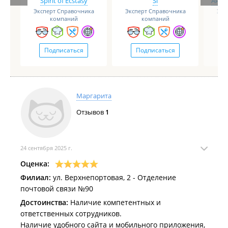
Spirit of Ecstasy
Si
Анге
Эксперт Справочника
Эксперт Справочника
Экс
компаний
компаний
Подписаться
Подписаться
Маргарита
Отзывов
1
24 сентября 2025 г.
Оценка:
Филиал:
ул. Верхнепортовая, 2 - Отделение
почтовой связи №90
Достоинства:
Наличие компетентных и
ответственных сотрудников.
Наличие удобного сайта и мобильного приложения,