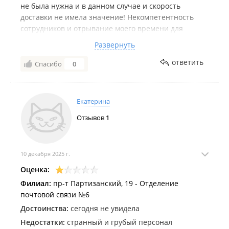
не была нужна и в данном случае и скорость
доставки не имела значение! Некомпетентность
сотрудников и отрывание моего времени для
звонков, составления жалоб. Навязывание
Развернуть
переплаты и заведомо сокрытие информации.
Хочется сказать мошенники, почти... Будьте
ответить
Спасибо
0
бдительны в этом отделении !
Екатерина
Отзывов
1
10 декабря 2025 г.
Оценка:
Филиал:
пр-т Партизанский, 19 - Отделение
почтовой связи №6
Достоинства:
сегодня не увидела
Недостатки:
странный и грубый персонал