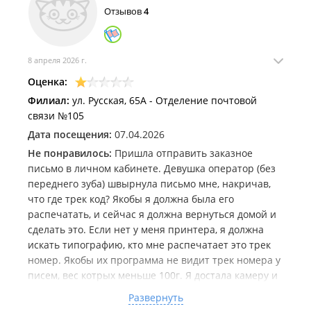
Отзывов
4
8 апреля 2026 г.
Оценка:
Филиал:
ул. Русская, 65А - Отделение почтовой
связи №105
Дата посещения:
07.04.2026
Не понравилось:
Пришла отправить заказное
письмо в личном кабинете. Девушка оператор (без
переднего зуба) швырнула письмо мне, накричав,
что где трек код? Якобы я должна была его
распечатать, и сейчас я должна вернуться домой и
сделать это. Если нет у меня принтера, я должна
искать типографию, кто мне распечатает это трек
номер. Якобы их программа не видит трек номера у
писем, вес котрых меньше 100г. Я достала камеру и
начала ее снимать, вначале она кидалась, чтобы
Развернуть
выхватить мой телефон, после поняла, что я