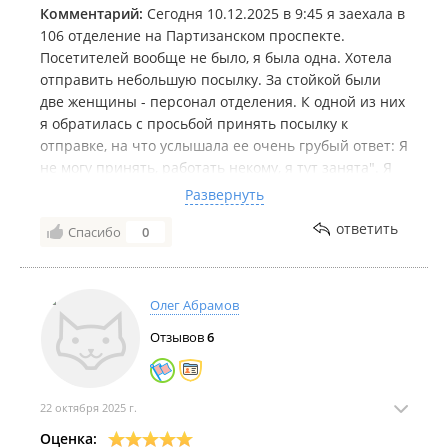
Комментарий:
Сегодня 10.12.2025 в 9:45 я заехала в
106 отделение на Партизанском проспекте.
Посетителей вообще не было, я была одна. Хотела
отправить небольшую посылку. За стойкой были
две женщины - персонал отделения. К одной из них
я обратилась с просьбой принять посылку к
отправке, на что услышала ее очень грубый ответ: Я
не могу принять, работать некому, я тут занята". Я
спросила а когда можно отправить? Получила ответ:
Развернуть
"Я не знаю, когда будет персонал, тогда и
ответить
Спасибо
0
отправите, у нас работать некому". Я попросила
продать хотя бы фасовочный пакет, в ответ
услышала недовольное бурчание, вздохи, будто мне
делают одолжение. Пожелание персоналу: Будьте
Олег Абрамов
добрее, пожалуйста!
Отзывов
6
22 октября 2025 г.
Оценка: