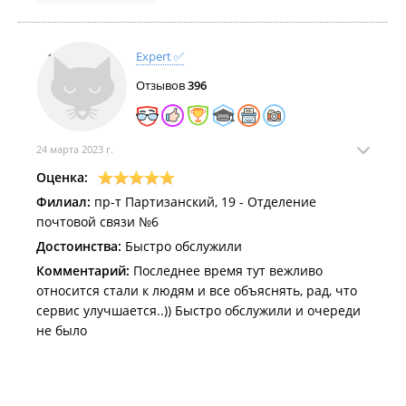
продать хотя бы фасовочный пакет, в ответ
услышала недовольное бурчание, вздохи, будто мне
делают одолжение. Пожелание персоналу: Будьте
Expert ✅
добрее, пожалуйста!
Отзывов
396
24 марта 2023 г.
Оценка:
Филиал:
пр-т Партизанский, 19 - Отделение
почтовой связи №6
Достоинства:
Быстро обслужили
Комментарий:
Последнее время тут вежливо
относится стали к людям и все объяснять, рад, что
сервис улучшается..)) Быстро обслужили и очереди
не было