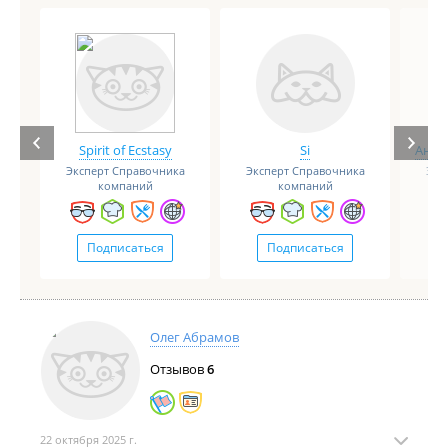
Spirit of Ecstasy
Si
Анге
Эксперт Справочника
Эксперт Справочника
Экс
компаний
компаний
Подписаться
Подписаться
Олег Абрамов
Отзывов
6
22 октября 2025 г.