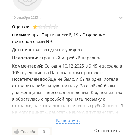
10 декабря 2025 г.
Оценка:
Филиал:
пр-т Партизанский, 19 - Отделение
почтовой связи №6
Достоинства:
сегодня не увидела
Недостатки:
странный и грубый персонал
Комментарий:
Сегодня 10.12.2025 в 9:45 я заехала в
106 отделение на Партизанском проспекте.
Посетителей вообще не было, я была одна. Хотела
отправить небольшую посылку. За стойкой были
две женщины - персонал отделения. К одной из них
я обратилась с просьбой принять посылку к
отправке, на что услышала ее очень грубый ответ: Я
не могу принять, работать некому, я тут занята". Я
спросила а когда можно отправить? Получила ответ:
Развернуть
"Я не знаю, когда будет персонал, тогда и
ответить
Спасибо
0
отправите, у нас работать некому". Я попросила