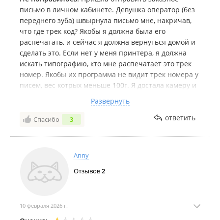
письмо в личном кабинете. Девушка оператор (без
переднего зуба) швырнула письмо мне, накричав,
что где трек код? Якобы я должна была его
распечатать, и сейчас я должна вернуться домой и
сделать это. Если нет у меня принтера, я должна
искать типографию, кто мне распечатает это трек
номер. Якобы их программа не видит трек номера у
писем, вес котрых меньше 100г. Я достала камеру и
начала ее снимать, вначале она кидалась, чтобы
Развернуть
выхватить мой телефон, после поняла, что я
снимаю, стала хамить и изворачиваться. Почта
ответить
Спасибо
3
России, когда закончится этот бардак в отделениях,
связанные с программами?
Anny
Отзывов
2
10 февраля 2026 г.