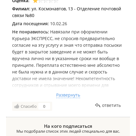
Оценка:
Филиал:
ул. Космонавтов, 13 - Отделение почтовой
связи №80
Дата посещения:
10.02.26
Не понравилось:
Навязали при оформлении
Курьера ЭКСПРЕСС, не спросив предварительно
согласие на эту услугу и зная что отправка посыоки
будет в закрытое заведение и не может быть
вручена лично ни в указанные сроки ни вообще в
принципе. Переплата естественно мне абсолютно
не была нужна и в данном случае и скорость
доставки не имела значение! Некомпетентность
сотрудников и отрывание моего времени для
звонков, составления жалоб. Навязывание
Развернуть
переплаты и заведомо сокрытие информации.
Хочется сказать мошенники, почти... Будьте
ответить
Спасибо
0
бдительны в этом отделении !
На кого подписаться
Мы подобрали список этих людей специально для вас.