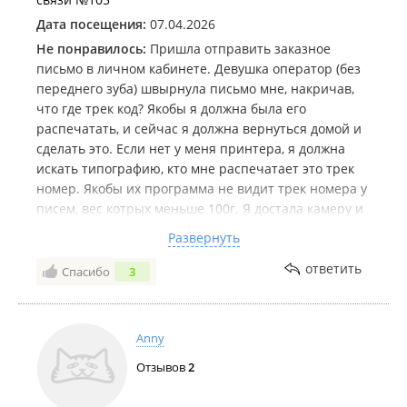
Дата посещения:
07.04.2026
Не понравилось:
Пришла отправить заказное
письмо в личном кабинете. Девушка оператор (без
переднего зуба) швырнула письмо мне, накричав,
что где трек код? Якобы я должна была его
распечатать, и сейчас я должна вернуться домой и
сделать это. Если нет у меня принтера, я должна
искать типографию, кто мне распечатает это трек
номер. Якобы их программа не видит трек номера у
писем, вес котрых меньше 100г. Я достала камеру и
начала ее снимать, вначале она кидалась, чтобы
Развернуть
выхватить мой телефон, после поняла, что я
снимаю, стала хамить и изворачиваться. Почта
ответить
Спасибо
3
России, когда закончится этот бардак в отделениях,
связанные с программами?
Anny
Отзывов
2