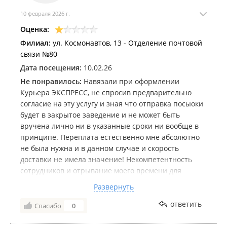
10 февраля 2026 г.
Оценка:
Филиал:
ул. Космонавтов, 13 - Отделение почтовой
связи №80
Дата посещения:
10.02.26
Не понравилось:
Навязали при оформлении
Курьера ЭКСПРЕСС, не спросив предварительно
согласие на эту услугу и зная что отправка посыоки
будет в закрытое заведение и не может быть
вручена лично ни в указанные сроки ни вообще в
принципе. Переплата естественно мне абсолютно
не была нужна и в данном случае и скорость
доставки не имела значение! Некомпетентность
сотрудников и отрывание моего времени для
звонков, составления жалоб. Навязывание
Развернуть
переплаты и заведомо сокрытие информации.
Хочется сказать мошенники, почти... Будьте
ответить
Спасибо
0
бдительны в этом отделении !