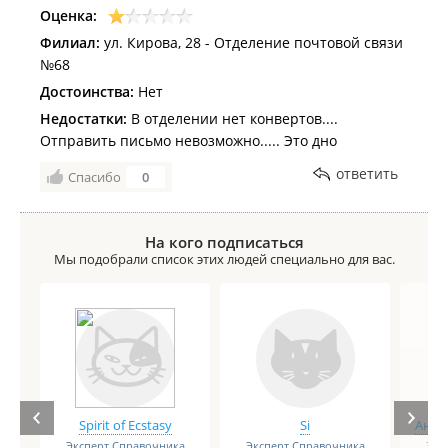
Оценка:
Филиал:
ул. Кирова, 28 - Отделение почтовой связи
№68
Достоинства:
Нет
Недостатки:
В отделении нет конвертов....
Отправить письмо невозможно..... Это дно
ответить
Спасибо
0
На кого подписаться
Мы подобрали список этих людей специально для вас.
Spirit of Ecstasy
Si
Анге
Эксперт Справочника
Эксперт Справочника
Экс