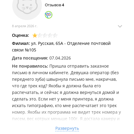
Отзывов
4
8 апреля 2026 г.
Оценка:
Филиал:
ул. Русская, 65А - Отделение почтовой
связи №105
Дата посещения:
07.04.2026
Не понравилось:
Пришла отправить заказное
письмо в личном кабинете. Девушка оператор (без
переднего зуба) швырнула письмо мне, накричав,
что где трек код? Якобы я должна была его
распечатать, и сейчас я должна вернуться домой и
сделать это. Если нет у меня принтера, я должна
искать типографию, кто мне распечатает это трек
номер. Якобы их программа не видит трек номера у
писем, вес котрых меньше 100г. Я достала камеру и
начала ее снимать, вначале она кидалась, чтобы
Развернуть
выхватить мой телефон, после поняла, что я