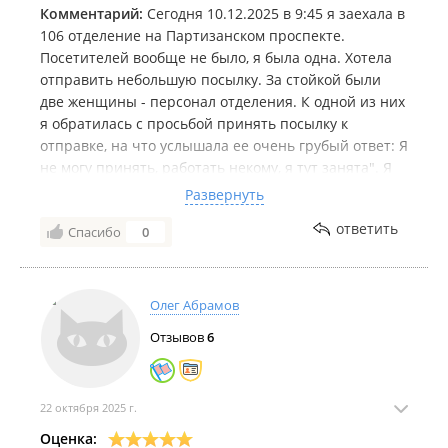
Комментарий:
Сегодня 10.12.2025 в 9:45 я заехала в
106 отделение на Партизанском проспекте.
Посетителей вообще не было, я была одна. Хотела
отправить небольшую посылку. За стойкой были
две женщины - персонал отделения. К одной из них
я обратилась с просьбой принять посылку к
отправке, на что услышала ее очень грубый ответ: Я
не могу принять, работать некому, я тут занята". Я
спросила а когда можно отправить? Получила ответ:
Развернуть
"Я не знаю, когда будет персонал, тогда и
ответить
Спасибо
0
отправите, у нас работать некому". Я попросила
продать хотя бы фасовочный пакет, в ответ
услышала недовольное бурчание, вздохи, будто мне
делают одолжение. Пожелание персоналу: Будьте
Олег Абрамов
добрее, пожалуйста!
Отзывов
6
22 октября 2025 г.
Оценка: