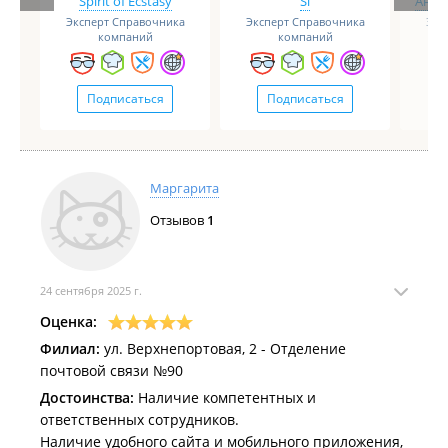
Spirit of Ecstasy
Si
Анге
Эксперт Справочника
Эксперт Справочника
Экс
компаний
компаний
Подписаться
Подписаться
Маргарита
Отзывов
1
24 сентября 2025 г.
Оценка:
Филиал:
ул. Верхнепортовая, 2 - Отделение
почтовой связи №90
Достоинства:
Наличие компетентных и
ответственных сотрудников.
Наличие удобного сайта и мобильного приложения,