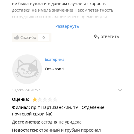
не была нужна и в данном случае и скорость
доставки не имела значение! Некомпетентность
сотрудников и отрывание моего времени для
звонков, составления жалоб. Навязывание
Развернуть
переплаты и заведомо сокрытие информации.
Хочется сказать мошенники, почти... Будьте
ответить
Спасибо
0
бдительны в этом отделении !
Екатерина
Отзывов
1
10 декабря 2025 г.
Оценка:
Филиал:
пр-т Партизанский, 19 - Отделение
почтовой связи №6
Достоинства:
сегодня не увидела
Недостатки:
странный и грубый персонал