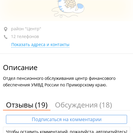
район "Центр", ул. Светланская, 7
район "Центр"
12 телефонов
+7 (423) 249-04-75
зам. начальника
Показать адреса и контакты
+7 (423) 249-04-77
начальник
+7 (423) 249-04-80
Описание
+7 (423) 249-04-79
+7 (423) 249-04-78
Отдел пенсионного обслуживания центр финансового
обеспечения УМВД России по Приморскому краю.
+7 (423) 249-04-76
+7 (423) 249-04-74
Отзывы
(19)
Обсуждения
(18)
+7 (423) 249-04-73
+7 (423) 249-04-72
Подписаться на комментарии
+7 (423) 249-04-71
Чтобы оставить комментарий, пожалуйста, авторизуйтесь!