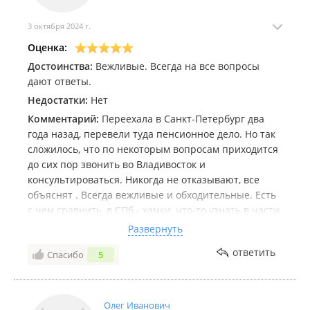
3 октября 2024 г.
Оценка:
Достоинства:
Вежливые. Всегда на все вопросы
дают ответы.
Недостатки:
Нет
Комментарий:
Переехала в Санкт-Петербург два
года назад, перевели туда пенсионное дело. Но так
сложилось, что по некоторым вопросам приходится
до сих пор звонить во Владивосток и
консультироваться. Никогда не отказывают, все
объяснят . Всегда вежливые и обходительные. Есть
с чем сравнить, в СПб - хамки, что-то узнать в части
выплат пенсионных и все, что с ними связано -
Развернуть
невозможно, никогда не проконсультируют,
ответить
Спасибо
5
отправляют читать новости в Интернет.
В общем, во Владивостоке - умнички!
Олег Иванович