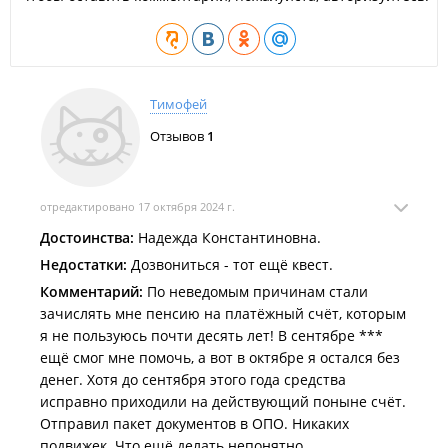
+7 (423) 249-04-81
+7 (423) 249-04-70
Офис
сегодня закрыто
Приём пенсионеров
сегодня закрыто
Тимофей
Отзывов
1
отредактировано 17 октября 2024 г.
Достоинства:
Надежда Константиновна.
Недостатки:
Дозвониться - тот ещё квест.
Комментарий:
По неведомым причинам стали
зачислять мне пенсию на платёжный счёт, которым
я не пользуюсь почти десять лет! В сентябре ***
ещё смог мне помочь, а вот в октябре я остался без
денег. Хотя до сентября этого года средства
исправно приходили на действующий поныне счёт.
Отправил пакет документов в ОПО. Никаких
подвижек. Что ещё делать непонятно.