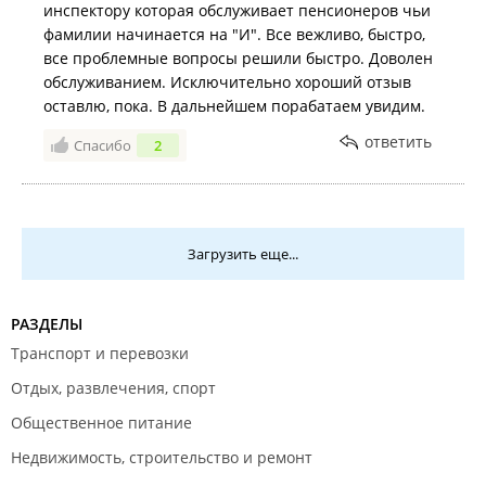
Татьяна Викторовна приняла без очереди
инспектору которая обслуживает пенсионеров чьи
пенсионера, который пришёл позже меня (по
фамилии начинается на "И". Все вежливо, быстро,
звонку, при мне был звонок инспектору). Причём
все проблемные вопросы решили быстро. Доволен
они оба прошли в кабинет пенсионного фонда. Мне
обслуживанием. Исключительно хороший отзыв
интересно, есть ли контролирующие работу службы
оставлю, пока. В дальнейшем порабатаем увидим.
ПФ или нет?
ответить
Спасибо
2
Загрузить еще...
РАЗДЕЛЫ
Транспорт и перевозки
Отдых, развлечения, спорт
Общественное питание
Недвижимость, строительство и ремонт