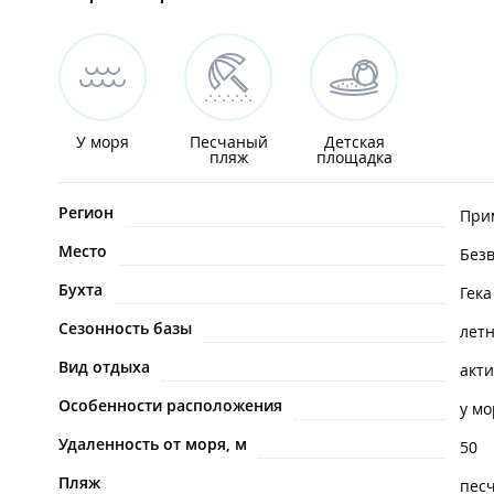
У моря
Песчаный
Детская
пляж
площадка
Регион
При
Место
Без
Бухта
Гека
Сезонность базы
лет
Вид отдыха
акт
Особенности расположения
у мо
Удаленность от моря, м
50
Пляж
пес