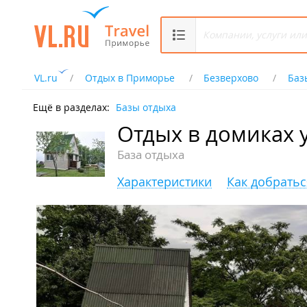
VL.ru
Отдых в Приморье
Безверхово
Баз
Ещё в разделах:
Базы отдыха
Отдых в домиках 
База отдыха
Характеристики
Как добратьс