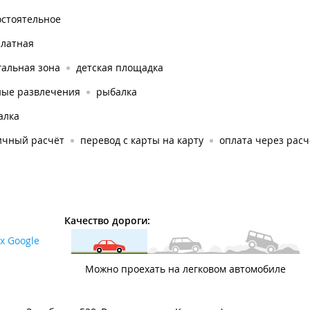
остоятельное
платная
гальная зона
детская площадка
ные развлечения
рыбалка
алка
ичный расчёт
перевод с карты на карту
оплата через рас
Качество дороги:
х Google
Можно проехать на легковом автомобиле