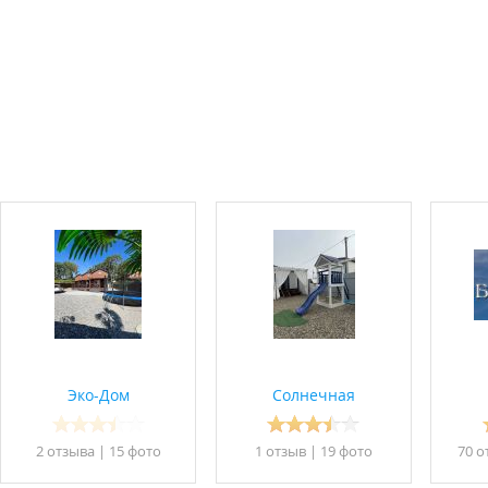
Эко-Дом
Солнечная
2 отзывa
|
15 фото
1 отзыв
|
19 фото
70 о