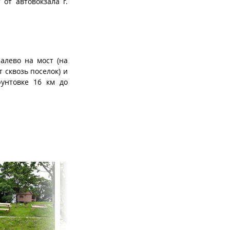
 от автовокзала г.
алево на мост (на
т сквозь поселок) и
рунтовке 16 км до