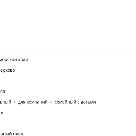
морский край
верхово
няя
ивный
для компаний
семейный с детьми
ря
чаный пляж