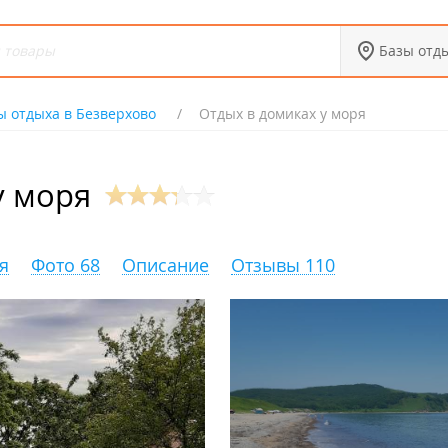
Базы отд
ы отдыха в Безверхово
Отдых в домиках у моря
у моря
я
Фото 68
Описание
Отзывы 110