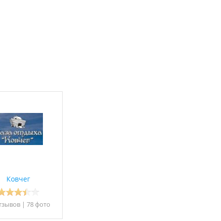
Ковчег
тзывов
|
78 фото