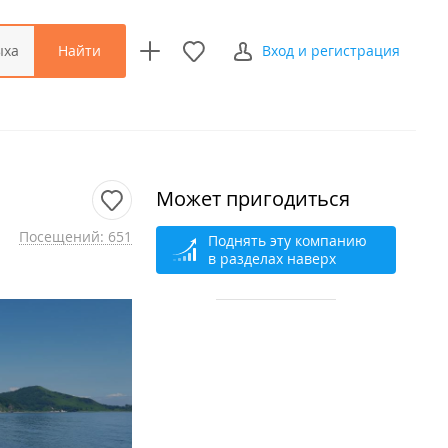
Найти
ыха
Вход и регистрация
Может пригодиться
Посещений: 651
Поднять эту компанию
в разделах наверх