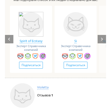
Spirit of Ecstasy
Si
Анге
Эксперт Справочника
Эксперт Справочника
Экс
компаний
компаний
Подписаться
Подписаться
Violetta
Отзывов
1