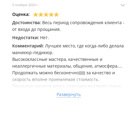
5 ноября 2024 г.
Оценка:
Достоинства:
Весь период сопровождения клиента -
от входа до прощания.
Недостатки:
Нет.
Комментарий:
Лучшее место, где когда-либо делала
маникюр-педикюр.
Высококлассные мастера, качественные и
неаллергичные материалы, общение, атмосфера....
Продолжать можно бесконечно))))) за качество и
скорость вполне приемлемая стоимость.
Покрытие носится долго, пальчики выглядят очень
ухоженно. В общем, теперь только сюда!
Развернуть