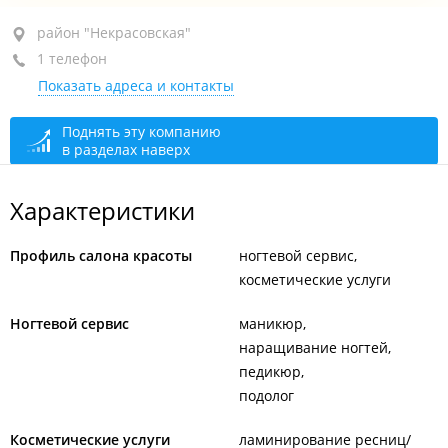
район "Некрасовская", ул. Некрасовская, 48А
район "Некрасовская"
1 телефон
+7 902 074-00-04
Показать адреса и контакты
сегодня закрыто
Поднять эту компанию
в разделах наверх
Характеристики
Профиль салона красоты
ногтевой сервис
косметические услуги
Ногтевой сервис
маникюр
наращивание ногтей
педикюр
подолог
Косметические услуги
ламинирование ресниц/