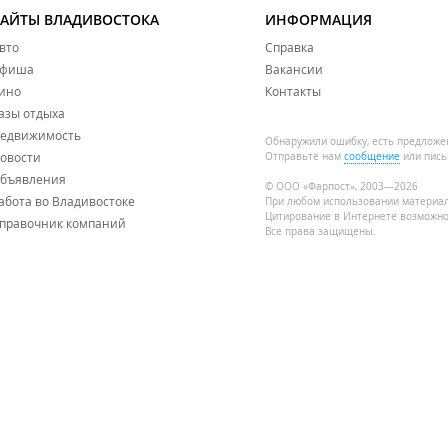
САЙТЫ ВЛАДИВОСТОКА
ИНФОРМАЦИЯ
вто
Справка
фиша
Вакансии
ино
Контакты
азы отдыха
едвижимость
Обнаружили ошибку, есть предложе
овости
Отправьте нам
сообщение
или пись
бъявления
© ООО «Фарпост», 2003—2026
абота во Владивостоке
При любом использовании материа
Цитирование в Интернете возможно
правочник компаний
Все права защищены.