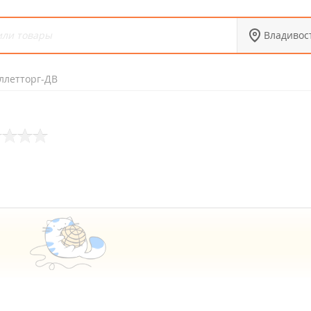
Владивос
ллетторг-ДВ