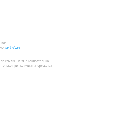
ния?
мо:
spr@VL.ru
лов
ссылка на VL.ru
обязательна.
 только при наличии гиперссылки.