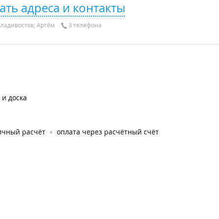
ать адреса и контакты
ладивосток, Артём
3 телефона
 и доска
ичный расчёт
оплата через расчётный счёт