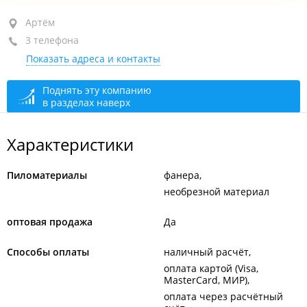
Артём, пер. Заводской, 13Г
Артём
3 телефона
+7 914 703-66-77
Показать адреса и контакты
+7 (423) 273-66-77
+7 914 065-02-63
Поднять эту компанию
в разделах наверх
сегодня закрыто
Характеристики
Пиломатериалы
фанера
необрезной материал
оптовая продажа
Да
Способы оплаты
наличный расчёт
оплата картой (Visa,
MasterCard, МИР)
оплата через расчётный