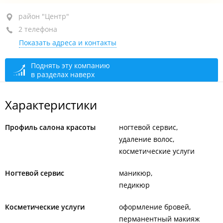
район "Центр", ул. Уборевича, 17
район "Центр"
2 телефона
1-й этаж, оф. 1
Показать адреса и контакты
+7 902 553-16-50
+7 914 655-72-55
Поднять эту компанию
в разделах наверх
сегодня закрыто
Характеристики
Профиль салона красоты
ногтевой сервис
удаление волос
косметические услуги
Ногтевой сервис
маникюр
педикюр
Косметические услуги
оформление бровей
перманентный макияж