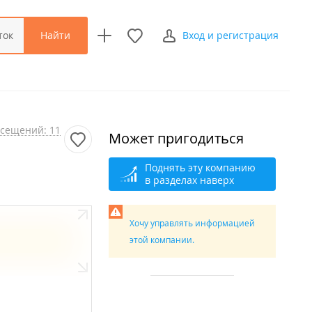
Найти
ток
Вход и регистрация
сещений: 11
Может пригодиться
Поднять эту компанию
в разделах наверх
Хочу управлять информацией
этой компании.