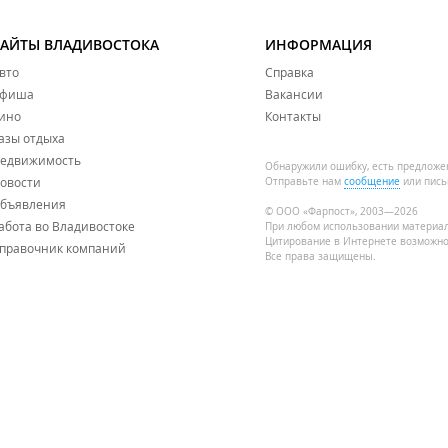
САЙТЫ ВЛАДИВОСТОКА
ИНФОРМАЦИЯ
вто
Справка
фиша
Вакансии
ино
Контакты
азы отдыха
едвижимость
Обнаружили ошибку, есть предложе
овости
Отправьте нам
сообщение
или пись
бъявления
© ООО «Фарпост», 2003—2026
абота во Владивостоке
При любом использовании материа
Цитирование в Интернете возможно
правочник компаний
Все права защищены.