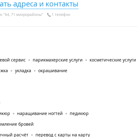
ать адреса и контакты
н "64, 71 микрорайоны"
1 телефон
евой сервис
парикмахерские услуги
косметические услуги
ижка
укладка
окрашивание
0
икюр
наращивание ногтей
педикюр
рмление бровей
ичный расчёт
перевод с карты на карту