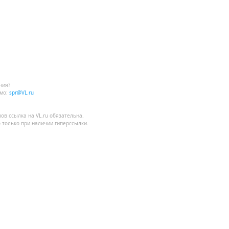
ния?
мо:
spr@VL.ru
лов
ссылка на VL.ru
обязательна.
 только при наличии гиперссылки.