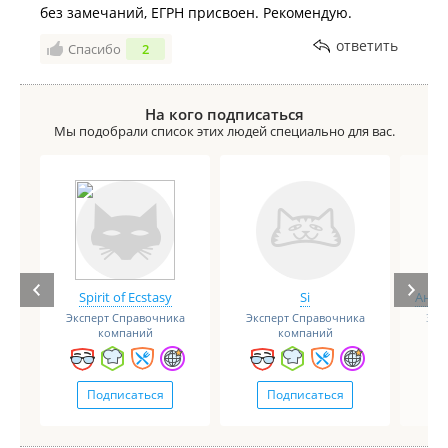
без замечаний, ЕГРН присвоен. Рекомендую.
ответить
Спасибо
2
На кого подписаться
Мы подобрали список этих людей специально для вас.
Spirit of Ecstasy
Si
Анге
Эксперт Справочника
Эксперт Справочника
Экс
компаний
компаний
Подписаться
Подписаться