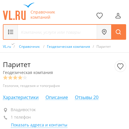
Справочник
компаний
VL.ru
/
Справочник
/
Геодезическая компания
/
Паритет
Паритет
Геодезическая компания
Геология, геодезия и топография
Характеристики
Описание
Отзывы
20
Владивосток
Владивосток
1 телефон
+7 914 695-89-81
Показать адреса и контакты
сегодня закрыто