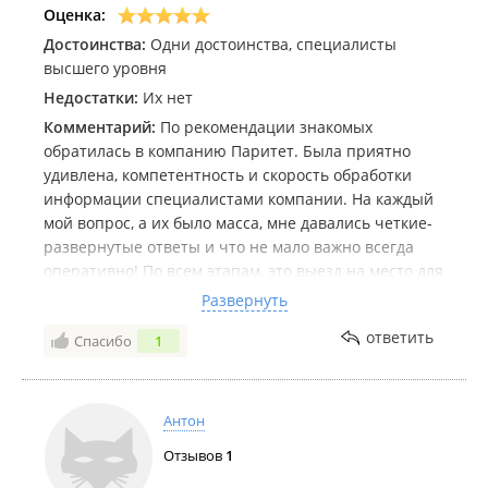
Оценка:
Достоинства:
Одни достоинства, специалисты
высшего уровня
Недостатки:
Их нет
Комментарий:
По рекомендации знакомых
обратилась в компанию Паритет. Была приятно
удивлена, компетентность и скорость обработки
информации специалистами компании. На каждый
мой вопрос, а их было масса, мне давались четкие-
развернутые ответы и что не мало важно всегда
оперативно! По всем этапам, это выезд на место для
замеров, межевание и плюс масса нюансов, можно
Развернуть
сказать носили нас на ручках. Благодарю
ответить
Спасибо
1
сотрудников компании, роста и процветая вам, вы -
лучшие!!! Рекомендую!!!
Антон
Отзывов
1