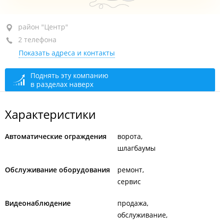
район "Центр", ул. Светланская, 51
район "Центр"
2 телефона
БЦ "Приморье", 3-й этаж
Показать адреса и контакты
+7 (423) 202-66-15
+7 905 792-42-52
Поднять эту компанию
в разделах наверх
сегодня закрыто
Характеристики
Автоматические ограждения
ворота
шлагбаумы
Обслуживание оборудования
ремонт
сервис
Видеонаблюдение
продажа
обслуживание