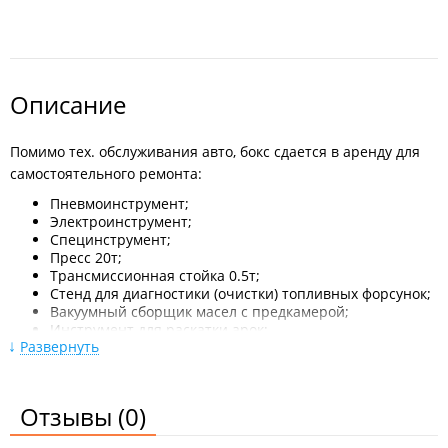
Описание
Помимо тех. обслуживания авто, бокс сдается в аренду для
самостоятельного ремонта:
Пневмоинструмент;
Электроинструмент;
Специнструмент;
Пресс 20т;
Трансмиссионная стойка 0.5т;
Стенд для диагностики (очистки) топливных форсунок;
Вакуумный сборщик масел с предкамерой;
Инструмент для раскатки арок;
Развернуть
Развальцовщик пайпов;
Мотоподставка;
Тех. жидкости на разлив;
Автохимия.
Отзывы
(0)
Тех. консультация для клиентов.