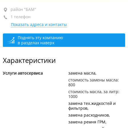
район "БАМ", ул. Днепровская, 90А стр. 6
район "БАМ"
1 телефон
+7 (423) 200-53-52
Показать адреса и контакты
По предварительной записи
открыто: 11:00–21:00
Поднять эту компанию
в разделах наверх
Характеристики
Услуги автосервиса
замена масла
стоимость замены масла:
800
стоимость масла, за литр:
1000
замена тех.жидкостей и
фильтров
замена расходников
замена ремня ГРМ