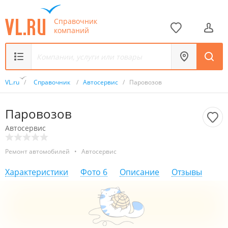
Справочник
компаний
VL.ru
/
Справочник
/
Автосервис
/
Паровозов
Паровозов
Автосервис
Ремонт автомобилей
•
Автосервис
Характеристики
Фото
6
Описание
Отзывы