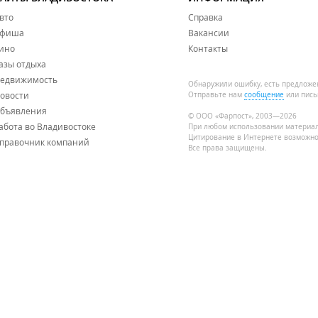
вто
Справка
фиша
Вакансии
ино
Контакты
азы отдыха
едвижимость
Обнаружили ошибку, есть предложе
овости
Отправьте нам
сообщение
или пись
бъявления
© ООО «Фарпост», 2003—2026
абота во Владивостоке
При любом использовании материа
Цитирование в Интернете возможно
правочник компаний
Все права защищены.