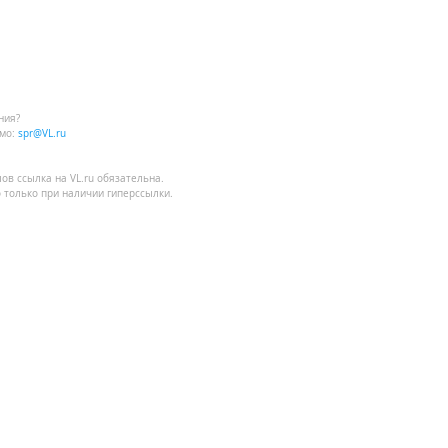
ния?
мо:
spr@VL.ru
лов
ссылка на VL.ru
обязательна.
 только при наличии гиперссылки.