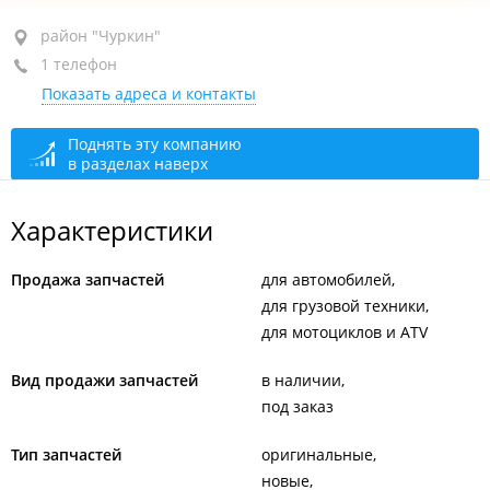
район "Чуркин", ул. Калинина, 42
район "Чуркин"
1 телефон
1-й этаж, оф. 102
Показать адреса и контакты
+7 999 040-46-64
сегодня закрыто
Поднять эту компанию
в разделах наверх
Характеристики
Продажа запчастей
для автомобилей
для грузовой техники
для мотоциклов и ATV
Вид продажи запчастей
в наличии
под заказ
Тип запчастей
оригинальные
новые