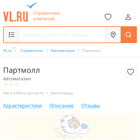
Справочник
компаний
VL.ru
/
Справочник
/
Автомагазин
/
Партмолл
Партмолл
Автомагазин
Авто и Мото запчасти
•
Автотовары
Характеристики
Описание
Отзывы