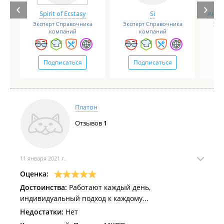
Spirit of Ecstasy
Si
Анге
Эксперт Справочника
Эксперт Справочника
Экс
компаний
компаний
Подписаться
Подписаться
Платон
Отзывов
1
11 января 2021 г.
Оценка:
Достоинства:
Работают каждый день,
индивидуальный подход к каждому...
Недостатки:
Нет