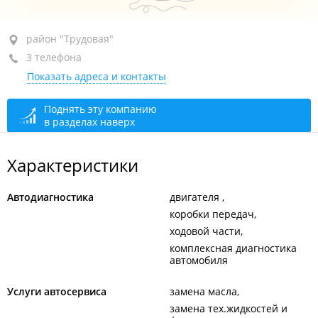
район "Трудовая", ул. Коммунаров, 21 стр. 5
район "Трудовая"
3 телефона
1-й этаж
Показать адреса и контакты
+7 (423) 275-74-16
+7 914 705-74-16
Поднять эту компанию
в разделах наверх
+7 (423) 267-62-22
сегодня закрыто
Характеристики
Автодиагностика
двигателя
коробки передач
ходовой части
комплексная диагностика
автомобиля
Услуги автосервиса
замена масла
замена тех.жидкостей и