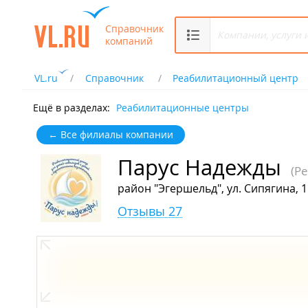
Справочник
компаний
VL.ru
Справочник
Реабилитационный центр
Ещё в разделах:
Реабилитационные центры
← Все филиалы компании
Парус Надежды
(Р
район "Эгершельд", ул. Сипягина, 1
Отзывы 27