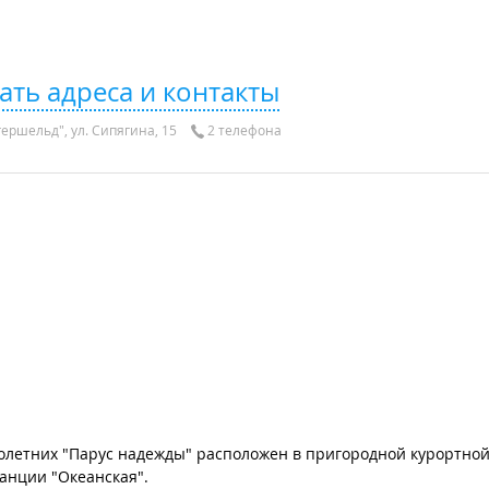
ать адреса и контакты
ершельд", ул. Сипягина, 15
2 телефона
етних "Парус надежды" расположен в пригородной курортной 
танции "Океанская".