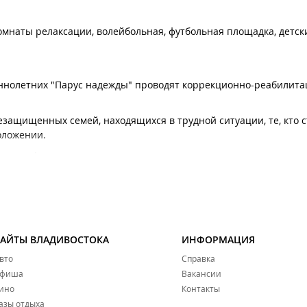
омнаты релаксации, волейбольная, футбольная площадка, детск
ннолетних "Парус надежды" проводят коррекционно-реабилита
защищенных семей, находящихся в трудной ситуации, те, кто с
положении.
о профиля: воспитатели, психологи, логопеды, социальные педаг
составить полную характеристику психического, физического и
и, установить причины имеющихся проблем и предложить необ
и.
деятельности учреждения (эстетотерапия, трудотерапия, прогр
САЙТЫ ВЛАДИВОСТОКА
ИНФОРМАЦИЯ
ание атмосферы, способствующей реабилитации детей и обстан
вто
Справка
фиша
Вакансии
ино
Контакты
азы отдыха