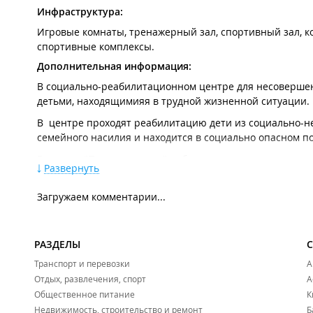
Инфраструктура:
Игровые комнаты, тренажерный зал, спортивный зал, к
спортивные комплексы.
Дополнительная информация:
В социально-реабилитационном центре для несоверше
детьми, находящимияя в трудной жизненной ситуации.
В центре проходят реабилитацию дети из социально-не
семейного насилия и находится в социально опасном 
В центре "Парус надежды" работают специалисты разног
Развернуть
Наличие подобного комплекса специалистов позволяет 
здоровья несовершеннолетних, микроклимата их семь
Загружаем комментарии...
психолого-педагогической и медико-социальной помощ
Использование базовых программ, реализуемые в ходе 
РАЗДЕЛЫ
программа "Дорога к дому") – помогают добиться созд
коррекции отрицательных эмоций.
Транспорт и перевозки
А
Отдых, развлечения, спорт
А
Общественное питание
К
Недвижимость, строительство и ремонт
Б