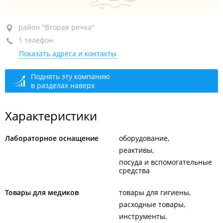
район "Вторая речка", ул. Бородинская, 46/50
район "Вторая речка"
1 телефон
+7 (423) 230-23-20
Показать адреса и контакты
сегодня закрыто
Поднять эту компанию
в разделах наверх
Характеристики
Лабораторное оснащение
оборудование
реактивы
посуда и вспомогательные
средства
Товары для медиков
товары для гигиены
расходные товары
инструменты