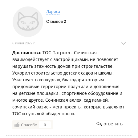
Содействие в реализации прав и законных интересов
жителей территории ТОС, связанных с участием в
Лариса
осуществлении местного самоуправления;
Выработка форм эффективного взаимодействия с
Отзывов
2
органами местного самоуправления города
Владивостока для решения вопросов местного
значения актуальных для жителей территории ТОС, а
также представление их интересов в органах
6 июня 2022 г.
государственной власти, органах местного
Достоинства:
самоуправления;
ТОС Патрокл - Сочинская
Внесение предложений в представительные и
взаимодействует с застройщиками, не позволяет
исполнительные органы муниципальной власти
нарушать этажность домов при строительстве.
города;
Ускорил строительство детских садов и школы.
Осуществление деятельности по благоустройству
Участвует в конкурсах, благодаря которым
территории ТОС, иной хозяйственной деятельности,
направленной на удовлетворение социально-бытовых
придомовые территории получили и дополнения
потребностей жителей территории ТОС, участие в
на детские площадки , спортивное оборудование и
общественных мероприятиях по благоустройству
многое другое. Сочинская аллея, сад камней,
территорий, взаимодействие с организациями
сочинский оазис - мега проекты, которые выделяют
жилищно-коммунального хозяйства;
ТОС из унылой обыденности.
Осуществление деятельности по направлениям:
культуры и досуга, спорта, охраны окружающей среды,
ответить
пожарной безопасности и правопорядка;
Спасибо
0
Решение иных вопросов и реализация инициатив,
затрагивающих интересы населения в границах ТОС.