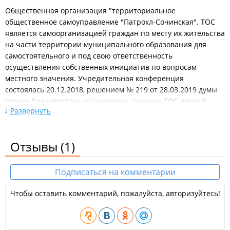
Общественная организация "территориальное
общественное самоуправление "Патрокл-Сочинская". ТОС
является самоорганизацией граждан по месту их жительства
на части территории муниципального образования для
самостоятельного и под свою ответственность
осуществления собственных инициатив по вопросам
местного значения. Учредительная конференция
состоялась 20.12.2018, решением № 219 от 28.03.2019 думы
города Владивостока установлены границы ТОС первой
Развернуть
версии, а приказом № 7 правового управления
администрации города от 15.05.2019 зарегистрирован устав
ТОС. 16.09.2019 ТОС зарегистрирован в качестве НКО. В
Отзывы
(1)
настоящее время в границы ТОС входят жилые дома № 3, 5,
7 и 15 на улице Сочинской.
Подписаться на комментарии
Задачами территориального общественного
самоуправления являются выбранные по инициативе
Чтобы оставить комментарий, пожалуйста, авторизуйтесь!
населения вопросы местного значения, предусмотренные
действующим законодательством и характерные для
специфики территории ТОС, а именно: