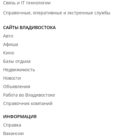
спорный участок «Другого дела» на пляже Патрокла вместе с
Связь и IT технологии
компанией
.
Справочные, оперативные и экстренные службы
2023 год
САЙТЫ ВЛАДИВОСТОКА
У озера на Патрокле активизировались строители
прогулочной зоны – реализуется первый этап первого этапа
Авто
благоустройства.
Афиша
Кино
Базы отдыха
Недвижимость
Новости
Объявления
Работа во Владивостоке
Справочник компаний
ИНФОРМАЦИЯ
Справка
Вакансии