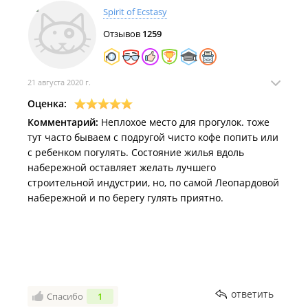
очереди благоустройства
.
Spirit of Ecstasy
На Патрокле открыли вторую очередь благоустройства у
Отзывов
1259
озера – теперь от него можно пройти к Леопардовой
набережной
.
21 августа 2020 г.
«Уже замечательно, но будет же ещё лучше»: на Патрокле
запустили «прототип» пляжа с раздевалками, душами и
Оценка:
охраной
.
Комментарий:
Неплохое место для прогулок. тоже
тут часто бываем с подругой чисто кофе попить или
На Патрокле открылась первая очередь пляжа с «детским
с ребенком погулять. Состояние жилья вдоль
лягушатником», видовой площадкой и точками питания.
набережной оставляет желать лучшего
Как пляжи Владивостока встречают лето и первых
строительной индустрии, но, по самой Леопардовой
отдыхающих
.
набережной и по берегу гулять приятно.
Часть Патрокла этим летом запустят в режиме полноценного
пляжа – бизнес приглашают присоединиться
.
В бухте Патрокл убирают из воды остатки бетонных слипов –
для этого в море насыпали временные «пирсы»
.
Пляж, душевые и спасательная вышка: как обустроят
ответить
Спасибо
1
Патрокл к купальному сезону
.