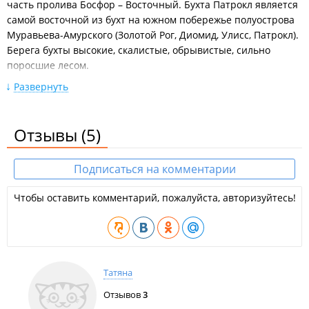
часть пролива Босфор – Восточный. Бухта Патрокл является
самой восточной из бухт на южном побережье полуострова
Муравьева-Амурского (Золотой Рог, Диомид, Улисс, Патрокл).
Берега бухты высокие, скалистые, обрывистые, сильно
поросшие лесом.
Развернуть
Вершина бухты с песчаными и галечными пляжами
соединяет полуостров Басаргина с материком. Вдоль
северного и западного берегов бухты тянется риф с
Отзывы
(5)
надводными, подводными и осыхающими камнями.
Растительность представлена невысокими породами
деревьев, кустарниками и разнотравьем.
Подписаться на комментарии
Названа в 1862 г. экспедицией подполковника КФШ В.М.
Чтобы оставить комментарий, пожалуйста, авторизуйтесь!
Бабкина в честь брига "Патрокл", участвовавшего в
гидрографических исследованиях Балтийского моря.
Инфраструктура:
Для отдыха на море установлены беседки, которые можно
Татяна
заказать, летняя терасса, чуть выше пляжа
есть набережная в новом микрорайоне "Патрокл".
Отзывов
3