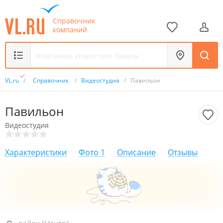
Справочник
компаний
VL.ru
/
Справочник
/
Видеостудия
/
Павильон
Павильон
Видеостудия
Характеристики
Фото
1
Описание
Отзывы