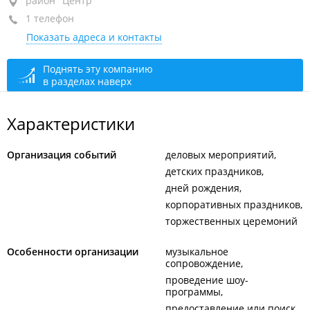
район "Центр", ул. Посьетская, 45
район "Центр"
1 телефон
1-й этаж, оф. 105/1
Показать адреса и контакты
+7 (423) 241-43-00
закрыто, откроется в 10:00
Поднять эту компанию
в разделах наверх
Характеристики
Организация событий
деловых мероприятий
детских праздников
дней рождения
корпоративных праздников
торжественных церемоний
Особенности организации
музыкальное
сопровождение
проведение шоу-
программы
предоставление или поиск