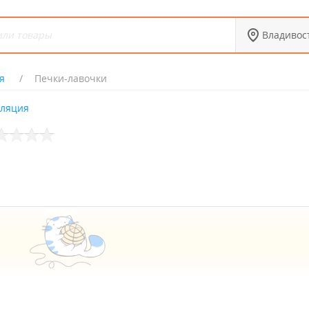
Владивос
я
Печки-лавочки
оляция