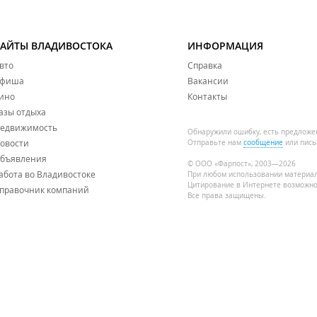
САЙТЫ ВЛАДИВОСТОКА
ИНФОРМАЦИЯ
вто
Справка
фиша
Вакансии
ино
Контакты
азы отдыха
едвижимость
Обнаружили ошибку, есть предложе
овости
Отправьте нам
сообщение
или пись
бъявления
© ООО «Фарпост», 2003—2026
абота во Владивостоке
При любом использовании материа
Цитирование в Интернете возможно
правочник компаний
Все права защищены.