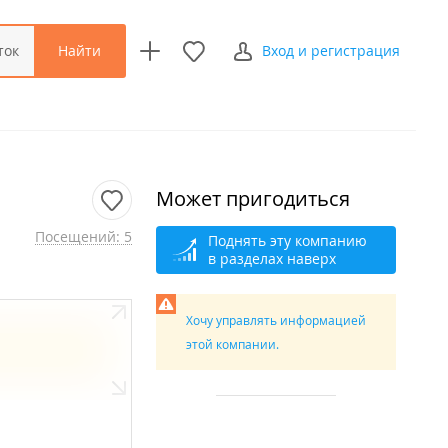
Найти
ток
Вход и регистрация
Может пригодиться
Посещений: 5
Поднять эту компанию
в разделах наверх
Хочу управлять информацией
этой компании.