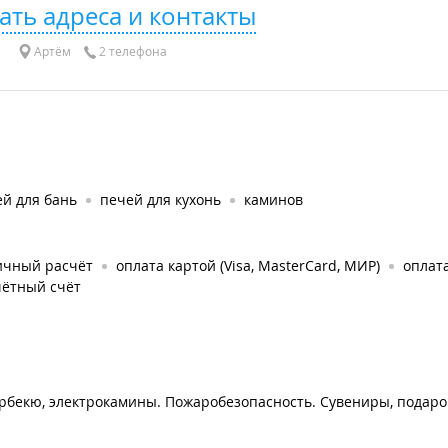
ать адреса и контакты
Артём
2 телефона
й для бань
печей для кухонь
каминов
ичный расчёт
оплата картой (Visa, MasterCard, МИР)
оплат
чётный счёт
арбекю, электрокамины. Пожаробезопасность. Сувениры, подар