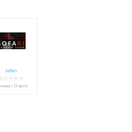
Sofari
тзывa
|
25 фото