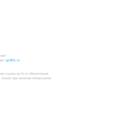
ния?
мо:
spr@VL.ru
лов
ссылка на VL.ru
обязательна.
 только при наличии гиперссылки.