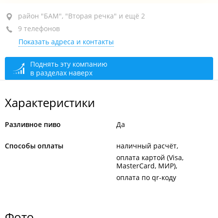
район "БАМ", ул. Ульяновская, 4А
район "БАМ", "Вторая речка" и ещё 2
9 телефонов
ТЦ "Ульяновский"
Показать адреса и контакты
+7 (423) 207-86-57
+7 984 197-86-57
Поднять эту компанию
в разделах наверх
закрыто, откроется в 09:00
Характеристики
Разливное пиво
Да
Способы оплаты
наличный расчёт
оплата картой (Visa,
MasterCard, МИР)
оплата по qr-коду
Фото