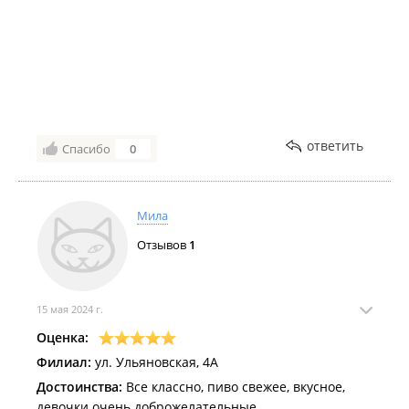
место только запомнилось с плохой стороны..
Единственно кальмар полу копченый вкусный, но и
за это 1 из 5 звезда.
ответить
Спасибо
0
Мила
Отзывов
1
15 мая 2024 г.
Оценка:
Филиал:
ул. Ульяновская, 4А
Достоинства:
Все классно, пиво свежее, вкусное,
девочки очень доброжелательные,