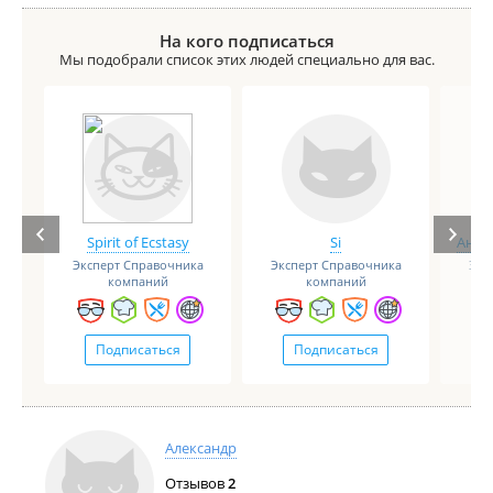
На кого подписаться
Мы подобрали список этих людей специально для вас.
Spirit of Ecstasy
Si
Анге
Эксперт Справочника
Эксперт Справочника
Экс
компаний
компаний
Подписаться
Подписаться
Александр
Отзывов
2