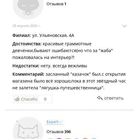
Отзывов
1
28 апреля 2026 г.
Филиал:
ул. Ульяновская, 4А
Достоинства:
красивые граммотные
девчёнки,бывают ошибаются(но что за "жаба"
пожаловалась на интерьер?!
Недостатки:
нету. всегда вежливы
Комментарий:
засланный "казачок" был.с открытия
магазина было всё хорошо,пока в этот звёздный час
не залетела "лягушка-путешевственница".
ответить
Спасибо
0
Expert ✅
Отзывов
396