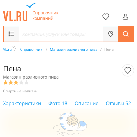
Справочник
компаний
VL.ru
/
Справочник
/
Магазин разливного пива
/
Пена
Пена
Магазин разливного пива
Спиртные напитки
Характеристики
Фото
18
Описание
Отзывы
52