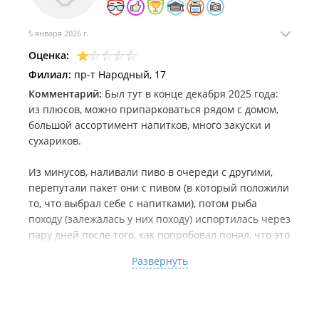
5 января 2026 г.
Оценка:
Филиал:
пр-т Народный, 17
Комментарий:
Был тут в конце декабря 2025 года:
из плюсов, можно припарковаться рядом с домом,
большой ассортимент напитков, много закуски и
сухариков.
Из минусов, наливали пиво в очереди с другими,
перепутали пакет они с пивом (в который положили
то, что выбрал себе с напитками), потом рыба
походу (залежалась у них походу) испортилась через
пару дней после того, как попробовал понял, что это
есть не буду.
Развернуть
И еще, что то было с терминалом, и из за этого
попросили перевести или наличкой, и из за этого
оплачивать пришлось переводом..Ну как бы это