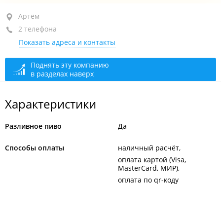
Артём, ул. Каширская, 30/1
Артём
2 телефона
+7 924 430-30-32
Показать адреса и контакты
открыто: 10:00–22:00
Поднять эту компанию
в разделах наверх
Характеристики
Разливное пиво
Да
Способы оплаты
наличный расчёт
оплата картой (Visa,
MasterCard, МИР)
оплата по qr-коду