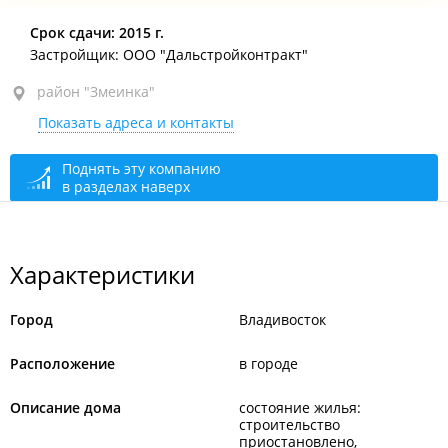
район "Змеинка", ул. Кипарисовая, 26
Срок сдачи: 2015 г.
Застройщик: ООО "Дальстройконтракт"
район "Змеинка"
Показать адреса и контакты
Поднять эту компанию
в разделах наверх
Характеристики
Город
Владивосток
Расположение
в городе
Описание дома
состояние жилья:
строительство
приостановлено