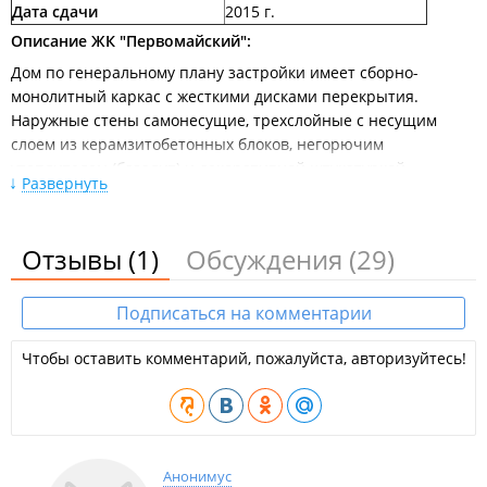
Дата сдачи
2015 г.
Описание ЖК "Первомайский":
Дом по генеральному плану застройки имеет сборно-
монолитный каркас с жесткими дисками перекрытия.
Наружные стены самонесущие, трехслойные с несущим
слоем из керамзитобетонных блоков, негорючим
Июнь 2017
утеплителем (базалит) и декоративной штукатуркой.
Развернуть
Строительство дома начато в 2007 году. По
первоначальному проекту планировалось возвести 10
этажей. Сдать новостройку в эксплуатацию планировали в
Отзывы
(1)
Обсуждения
(29)
2009 году, но затем сроки несколько раз переносились
сперва на 2012, 2013, а затем на 2015 год.
Подписаться на комментарии
Откорректированным проектом было предусмотрено
Январь 2016
строительство 20-этажного жилого дома с количеством
Чтобы оставить комментарий, пожалуйста, авторизуйтесь!
квартир - 185 шт.
В ходе строительства администрацией Приморского края
был выявлен ряд нарушений, в связи с чем по решению
надзорных органов летом 2015 года все работы на объекте
были приостановлены. Установлено, что застройщик
Анонимус