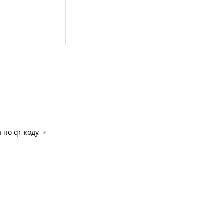
 по qr-коду