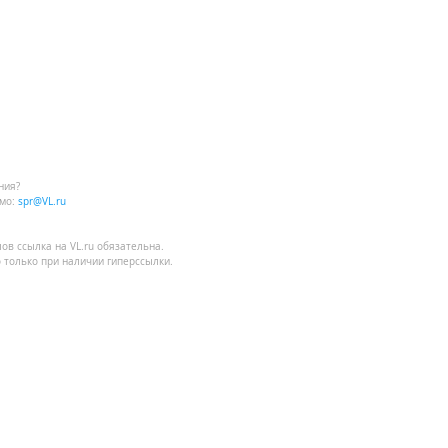
ния?
мо:
spr@VL.ru
лов
ссылка на VL.ru
обязательна.
 только при наличии гиперссылки.