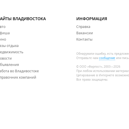
САЙТЫ ВЛАДИВОСТОКА
ИНФОРМАЦИЯ
вто
Справка
фиша
Вакансии
ино
Контакты
азы отдыха
едвижимость
Обнаружили ошибку, есть предложе
овости
Отправьте нам
сообщение
или пись
бъявления
© ООО «Фарпост», 2003—2026
абота во Владивостоке
При любом использовании материа
Цитирование в Интернете возможно
правочник компаний
Все права защищены.