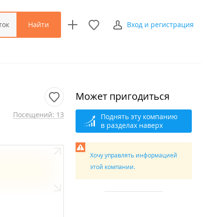
Найти
ток
Вход и регистрация
Может пригодиться
Посещений: 13
Поднять эту компанию
в разделах наверх
Хочу управлять информацией
этой компании.