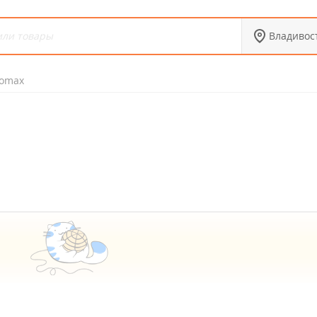
Владивос
romax