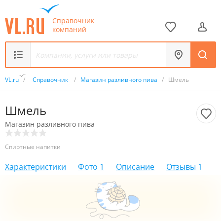
Справочник
компаний
VL.ru
/
Справочник
/
Магазин разливного пива
/
Шмель
Шмель
Магазин разливного пива
Спиртные напитки
Характеристики
Фото
1
Описание
Отзывы
1