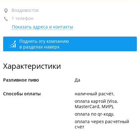
ул. Сахалинская, 4 стр. 1
Владивосток
1 телефон
+7 (423) 299-67-66
Показать адреса и контакты
закрыто, откроется в 11:00
Поднять эту компанию
в разделах наверх
Характеристики
Разливное пиво
Да
Способы оплаты
наличный расчёт
оплата картой (Visa,
MasterCard, МИР)
оплата по qr-коду
оплата через расчётный
счёт