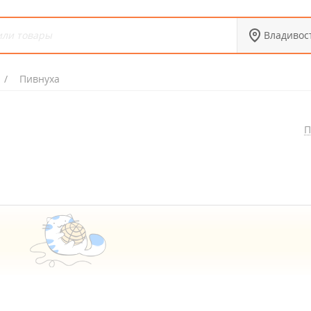
Владивос
Пивнуха
П