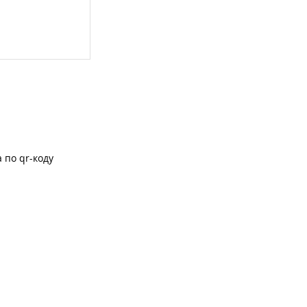
 по qr-коду