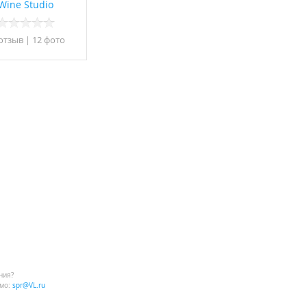
Wine Studio
 отзыв
|
12 фото
ния?
мо:
spr@VL.ru