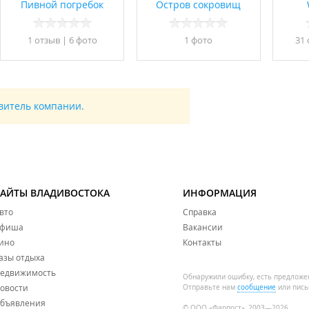
Пивной погребок
Остров сокровищ
1 отзыв
|
6 фото
1 фото
31
авитель компании.
САЙТЫ ВЛАДИВОСТОКА
ИНФОРМАЦИЯ
вто
Справка
фиша
Вакансии
ино
Контакты
азы отдыха
едвижимость
Обнаружили ошибку, есть предложе
овости
Отправьте нам
сообщение
или пись
бъявления
© ООО «Фарпост», 2003—2026