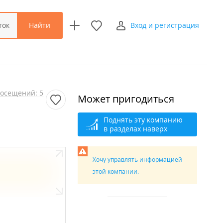
Найти
ток
Вход и регистрация
осещений: 5
Может пригодиться
Поднять эту компанию
в разделах наверх
Хочу управлять информацией
этой компании.